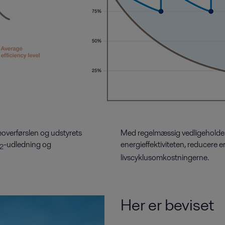
eoverførslen og udstyrets
Med regelmæssig vedligeholdel
-udledning og
energieffektiviteten, reducere
2
livscyklusomkostningerne.
Her er beviset