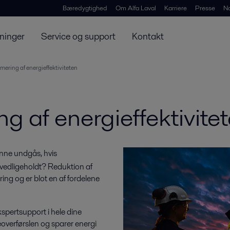
Bæredygtighed
Om Alfa Laval
Karriere
Presse
N
ninger
Service og support
Kontakt
imering af energieffektiviteten
ng af energieffektivite
nne undgås, hvis
vedligeholdt? Reduktion af
ring og er blot en af fordelene
kspertsupport i hele dine
meoverførslen og sparer energi