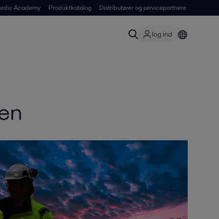
ordic Academy
Produktkatalog
Distributører og servicepartnere
log ind
ten