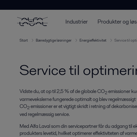
Industrier
Produkter og løs
Start
Bæredygtige løsninger
Energieffektivitet
Service til opt
Service til optimeri
Vidste du, at op til 2,5 % af de globale CO
emissioner ku
2
varmevekslerne fungerede optimalt og blev regelmæssigt 
CO
emissioner er et vigtigt skridt i retning af dekarbonise
2
ved regelmæssig service.
Med Alfa Laval som din servicepartner får du adgang til e
produkters levetid, hvilket optimerer effektiviteten af var