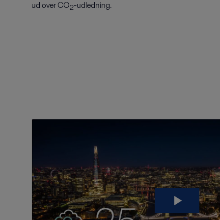
ud over CO
-udledning.
2