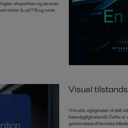
ologien, ekspertisen og servicen
 hvad venter du på? Brug vores
Visuel tilsta
Vi forstår vigtigheden af delt 
bæredygtighedsmål. Derfor er v
genkendelse af termiske billede