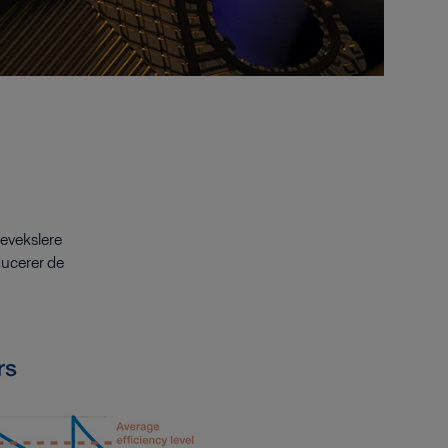
mevekslere
ducerer de