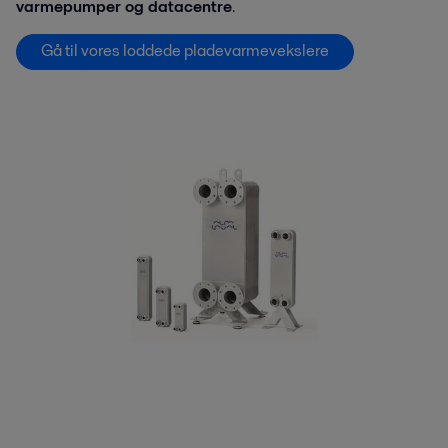
varmepumper og datacentre
.
Gå til vores loddede pladevarmevekslere