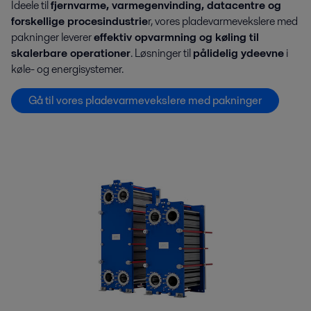
Ideele til
fjernvarme, varmegenvinding, datacentre og
forskellige procesindustrie
r, vores pladevarmevekslere med
pakninger leverer
effektiv opvarmning og køling til
skalerbare operationer
. Løsninger til
pålidelig ydeevne
i
køle- og energisystemer.
Gå til vores pladevarmevekslere med pakninger