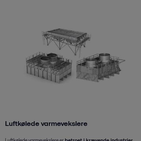
Luftkølede varmevekslere
Luftkølede varmevekslere er
betroet i krævende industrier