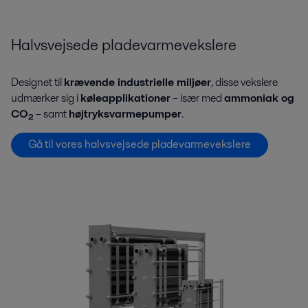
Halvsvejsede pladevarmevekslere
Designet til
krævende industrielle miljøer
, disse vekslere
udmærker sig i
køleapplikationer
– især med
ammoniak og
CO₂
– samt
højtryksvarmepumper
.
Gå til vores halvsvejsede pladevarmevekslere