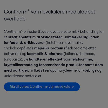
Contherm® varmevekslere med skrabet
overflade
Contherm®-enheder tilbyder avanceret termisk behandling for
et
bredt spektrum af viskositeter, udmærker sig inden
for føde- & drikkevarer
(ketchup, mayonnaise,
chokoladepålæg),
mejeri & protein
(flødeost, omeletter,
babymad) og
kosmetik & pharma
(lotioner, shampoo,
tandpasta). De
håndterer effektivt varmefølsomme,
krystalliserende og faseændrende produkter samt dem
med partikler
, hvilket sikrer optimal ydeevne for klæbrige og
udfordrende materialer.
Gå til vores Contherm-varmevekslere