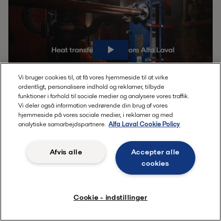
Vi bruger cookies til, at få vores hjemmeside til at virke
ordentligt, personalisere indhold og reklamer, tilbyde
funktioner i forhold til sociale medier og analysere vores traffik.
Vi deler også information vedrørende din brug af vores
hjemmeside på vores sociale medier, i reklamer og med
At holde dine varmevekslere i topform kan gøre en stor forskel
analytiske samarbejdspartnere.
Alfa Laval Cookie Policy
for din rentabilitet. Udstyrsproblemer kan ikke kun resultere i
uplanlagt nedetid og produktionsstop, men reduceret termisk
Afvis alle
Accepter alle
effektivitet på grund af manglende vedligeholdelse kan også
cookies
påvirke produktkvaliteten og øge driftsomkostningerne.
Desuden spiller Alfa Lavals varmevekslere en stor rolle i føde-
og drikkevarer, stivelse og ethanol samt farmaceutisk industri,
Cookie - indstillinger
og vi ved, at du skal være sikker på deres ydeevne – for at sikre
produktionskapacitet samt produktkvalitet og sikkerhed.