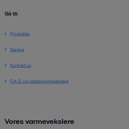
Gå til:
Produkter
Service
Kontakt os
F.A.Q. om pladevarmevekslere
Vores varmevekslere