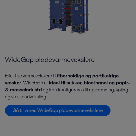
WideGap pladevarmevekslere
Effektive varmevekslere til
fiberholdige og partikelrige
væsker
. WideGap er
ideel til sukker, bioethanol og papir-
& masseindustri
og kan konfigureres til opvarmning, køling
og væskeudveksling.
Gå til vores WideGap pladevarmevekslere