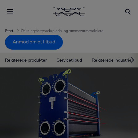
Start
Pakningsforsynede plade- og rammevarmevekslere
Anmod om et tilbud
Relaterede produkter
Servicetilbud
Relaterede industrier