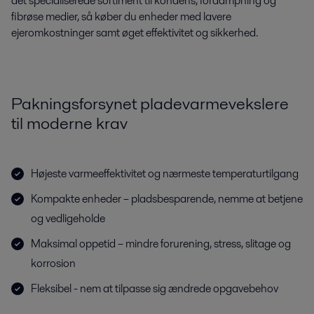
det specialiserede sortiment til kondens, fordampning og
fibrøse medier, så køber du enheder med lavere
ejeromkostninger samt øget effektivitet og sikkerhed.
Pakningsforsynet pladevarmevekslere
til moderne krav
Højeste varmeeffektivitet og nærmeste temperaturtilgang
Kompakte enheder – pladsbesparende, nemme at betjene
og vedligeholde
Maksimal oppetid – mindre forurening, stress, slitage og
korrosion
Fleksibel - nem at tilpasse sig ændrede opgavebehov