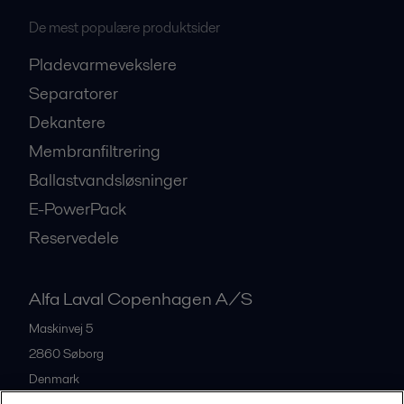
De mest populære produktsider
Pladevarmevekslere
Separatorer
Dekantere
Membranfiltrering
Ballastvandsløsninger
E-PowerPack
Reservedele
Alfa Laval Copenhagen A/S
Maskinvej 5
2860
Søborg
Denmark