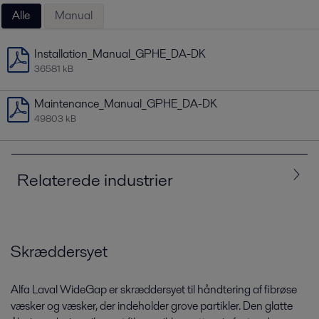
Alle
Manual
Installation_Manual_GPHE_DA-DK
36581 kB
Maintenance_Manual_GPHE_DA-DK
49803 kB
Relaterede industrier
Alle
Biotek og lægemiddelindustri
Energi
Skræddersyet
Føde­, mejeri- og drikkevarer
Kemikalier
Alfa Laval WideGap er skræddersyet til håndtering af fibrøse
væsker
og væsker, der indeholder grove partikler
. Den glatte
Pulp og papir
Vand- og affaldsbehandling