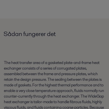
af affald, der er udledt af vandproduktion.
Sådan fungerer det
Forarbejdning af drikkevarer
The heat transfer area of a gasketed plate-and-frame heat
exchanger consists of a series of corrugated plates,
Ønsker du at reducere energi- og vandforbruget samt forbedre hygiejnen
assembled between the frame and pressure plates, which
og produktkvaliteten? Alfa Lavals udstyr og løsninger til
retain the design pressure. The sealing between the plates is
drikkevareforarbejdning kan hjælpe dig.
made of gaskets. For the highest thermal performance and to
enable a very close temperature approach, fluids normally run
counter-currently through the heat exchanger. The WideGap
Vis mere
heat exchanger is tailor-made to handle fibrous fluids, highly
viscous fluids, and fluids containing coarse particles. Because