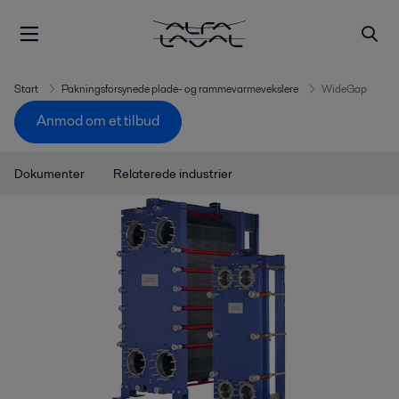
Start
Pakningsforsynede plade- og rammevarmevekslere
WideGap
Anmod om et tilbud
Dokumenter
Relaterede industrier