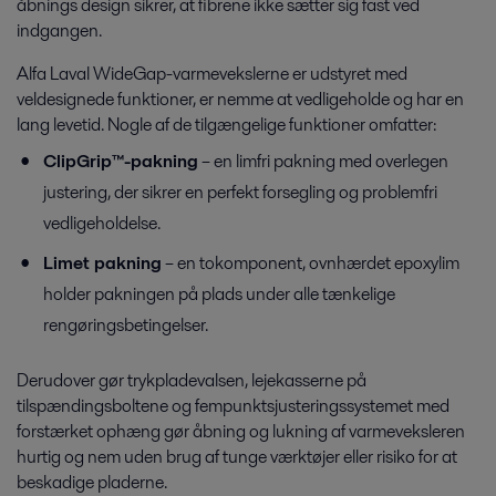
åbnings design sikrer, at fibrene ikke sætter sig fast ved
indgangen.
Alfa Laval WideGap-varmevekslerne er udstyret med
veldesignede funktioner, er nemme at vedligeholde og har en
lang levetid. Nogle af de tilgængelige funktioner omfatter:
ClipGrip™-pakning
– en limfri pakning med overlegen
justering, der sikrer en perfekt forsegling og problemfri
vedligeholdelse.
Biobrændsel
Limet pakning
– en tokomponent, ovnhærdet epoxylim
holder pakningen på plads under alle tænkelige
Udviklingen af brændsel fra vedvarende energikilder som ætanol og
biodiesel er af stor betydning for at sikre fremtidens energiforsyning,
rengøringsbetingelser.
reducerer vores afhængighed af olie, CO2-udledning og miljøpåv
Derudover gør trykpladevalsen, lejekasserne på
tilspændingsboltene og fempunktsjusteringssystemet med
forstærket ophæng gør åbning og lukning af varmeveksleren
hurtig og nem uden brug af tunge værktøjer eller risiko for at
beskadige pladerne.