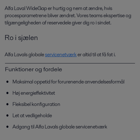
Alfa Laval WideGap er hurtig og nem at ændre, hvis
procesparametrene bliver ændret. Vores teams ekspertise og
tilgængeligheden af reservedele giver dig ro i sindet.
Bioteknologi
Ro i sjælen
Alfa Laval har en bred vifte af hygiejnisk, specialbygget udstyr, der
maksimerer udbyttet og beskytter produktkvaliteten til skånsom, men
effektiv produktion af proteiner fra pattedyrscellekulturer.
Alfa Lavals globale
servicenetværk
er altid til at få fat i.
Funktioner og fordele
Maksimal oppetid for forurenende anvendelsesformål
Høj energieffektivitet
Fleksibel konfiguration
Let at vedligeholde
Adgang til Alfa Lavals globale servicenetværk
Ferskvand
Alfa Laval udstyr minimerer miljøpåvirkningen ved at reducere mængden