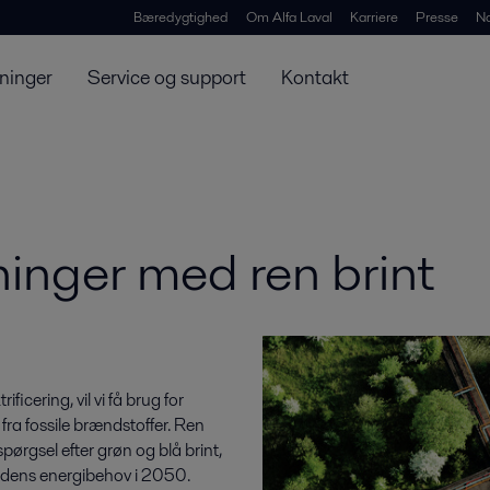
Bæredygtighed
Om Alfa Laval
Karriere
Presse
N
ninger
Service og support
Kontakt
ninger med ren brint
icering, vil vi få brug for
fra fossile brændstoffer. Ren
spørgsel efter grøn og blå brint,
erdens energibehov i 2050.