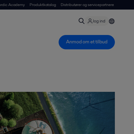
ordic Academy
Produktkatalog
Distributører og servicepartnere
log ind
Anmod om et tilbud