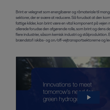
Brint er velegnet som energibærer og råmateriale til mange
sektorer, der er svære at reducere. Så forudsat at den ko
fattige kilder, kan brint være en vital komponent på vejen 
allerede forudse den afgørende rolle, som brint og dens deriv
flere industrier, såsom kemisk industri og stålproduktion
brændstof i skibs- og on/off-vejtransportsektorerne og le