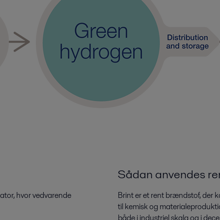
Sådan anvendes ren
lysator, hvor vedvarende
Brint er et rent brændstof, der
til kemisk og materialeprodukt
både i industriel skala og i de