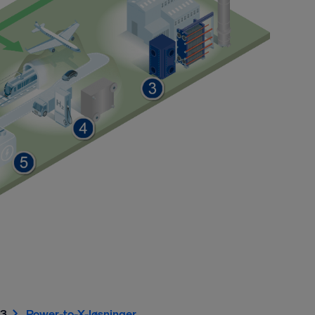
3.
Power-to-X-løsninger