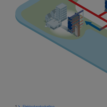
1.
Elektrolysatorkøling