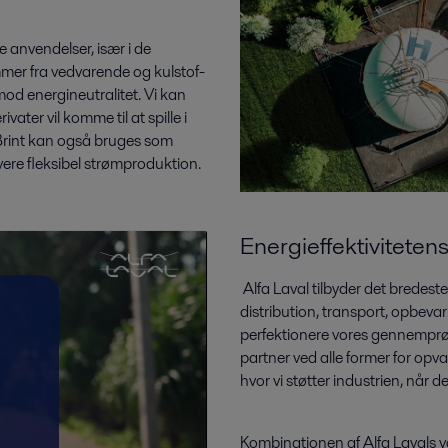
 anvendelser, især i de
mmer fra vedvarende og kulstof-
mod energineutralitet. Vi kan
ater vil komme til at spille i
. Brint kan også bruges som
vere fleksibel strømproduktion.
Energieffektivitetens 
Alfa Laval tilbyder det bredest
distribution, transport, opbevar
perfektionere vores gennemprøve
partner ved alle former for op
hvor vi støtter industrien, når 
Kombinationen af Alfa Lavals v