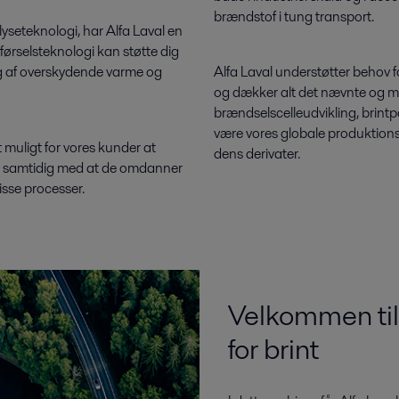
brændstof i tung transport.
lyseteknologi, har Alfa Laval en
rførselsteknologi kan støtte dig
ing af overskydende varme og
Alfa Laval understøtter behov 
og dækker alt det nævnte og meg
brændselscelleudvikling, brintp
være vores globale produktionsk
muligt for vores kunder at
dens derivater.
, samtidig med at de omdanner
disse processer.
Velkommen til
for brint