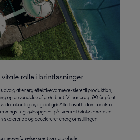
vitale rolle i brintløsninger
e udvalg af energieffektive varmevekslere til produktion,
ing og anvendelse af grøn brint. Vi har brugt 90 år på at
de teknologier, og det gør Alfa Laval til den perfekte
varmnings- og køleopgaver på tværs af brintøkonomien,
den skalerer op og accelererer energiomstillingen.
armeoverførselsekspertise og globale