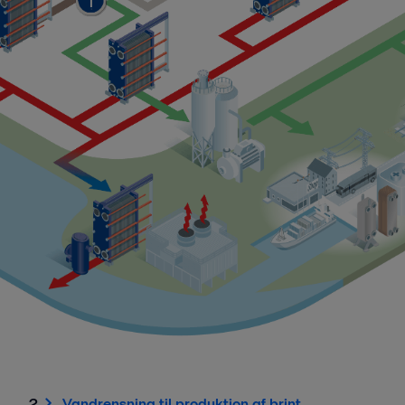
2.
Vandrensning til produktion af brint