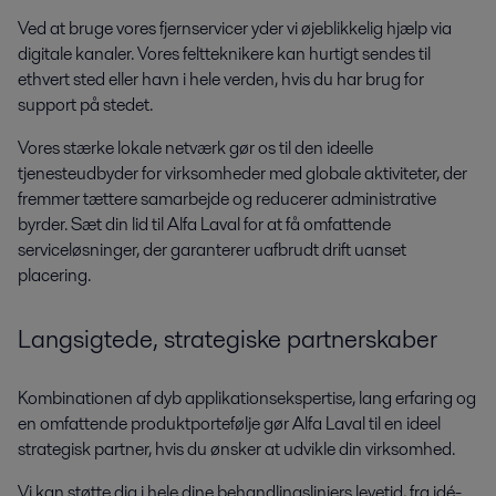
Ved at bruge vores fjernservicer yder vi øjeblikkelig hjælp via
digitale kanaler. Vores feltteknikere kan hurtigt sendes til
ethvert sted eller havn i hele verden, hvis du har brug for
support på stedet.
Vores stærke lokale netværk gør os til den ideelle
tjenesteudbyder for virksomheder med globale aktiviteter, der
fremmer tættere samarbejde og reducerer administrative
byrder. Sæt din lid til Alfa Laval for at få omfattende
serviceløsninger, der garanterer uafbrudt drift uanset
placering.
Langsigtede, strategiske partnerskaber
Kombinationen af ​​dyb applikationsekspertise, lang erfaring og
en omfattende produktportefølje gør Alfa Laval til en ideel
strategisk partner, hvis du ønsker at udvikle din virksomhed.
Vi kan støtte dig i hele dine behandlingslinjers levetid, fra idé-