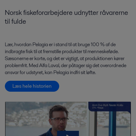
Norsk fiskeforarbejdere udnytter råvarerne
til fulde
Lær, hvordan
Pelagia
er i stand til at
bruge 100 % af de
indbragte fisk
til at fremstille
produkter til menneskeføde
.
Sæsonerne er korte, og
det er
vigtigt, at produktionen kører
problemfrit. Med Alfa Laval, der påtager sig det overordnede
ansvar for udstyret, kan Pelagia
indfri sit løfte.
Læs hele historien