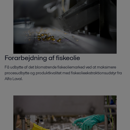
Forarbejdning af fiskeolie
Få udbytte af det blomstrende fiskeoliemarked ved at maksimere
procesudbytte og produktkvalitet med fiskeolieekstraktionsudstyr fra
Alfa Laval.