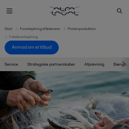
Start
Forarbejdning af fødevarer
Proteinproduktion
Fiskeforarbejdning
Anmod om et tilbud
Service
Strategiske partnerskaber
Afprøvning
Bæredyg