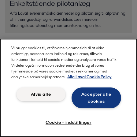
Enkeltstående pilotanlæg
Alfa Laval leverer småskalaenheder og pilotanlæg til afprøvning
af filtreringsudstyr og -anvendelser. Læs mere om
filtreringslaboratoriet og membranteknologien her.
Vi bruger cookies til, at få vores hjemmeside til at virke
ordentligt, personalisere indhold og reklamer, tilbyde
funktioner i forhold til sociale medier og analysere vores traffik.
Vi deler også information vedrørende din brug af vores
hjemmeside på vores sociale medier, i reklamer og med
analytiske samarbejdspartnere.
Alfa Laval Cookie Policy
Afvis alle
Accepter alle
cookies
Roterende børstefiltre
Cookie - indstillinger
Alfa Laval roterende børstefiltre fjerner grove partikler fra
procesvæsker. De beskytter nedstrøms-udstyr mod skader