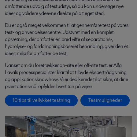
omfattende udvalg af testudstyr, så du kan undersøge nye
ideer og validere ydeevne direkte på dit eget sted.
Du er også meget velkommen til at gennemføre test på vores
test- og anvendelsescentre. Udstyret med en komplet
opsætning, der omfatter en bred vifte af separations-,
hydrolyse- og fordampningsbaseret behandling, giver den et
ideelt miljø for omfattende test.
Uanset om du foretrækker on-site eller off-site test, er Alfa
Lavals processpecialister klar til at tilbyde ekspertrådgivning
og applikationsknowhow. Vi er dedikerede til at sikre, at dine
præstationsmål opfyldes hvert trin på vejen.
10 tips til vellykket testning
Testmuligheder