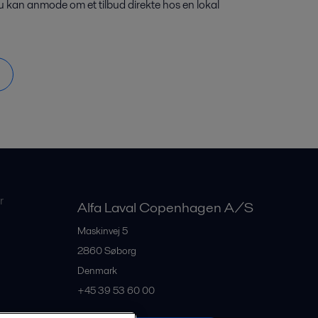
u kan anmode om et tilbud direkte hos en lokal
r
Alfa Laval Copenhagen A/S
Maskinvej 5
2860
Søborg
Denmark
+45 39 53 60 00