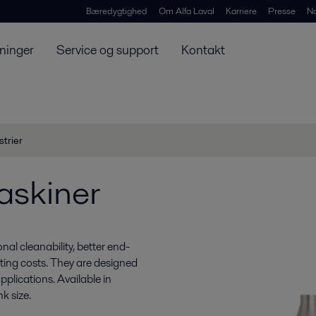
Bæredygtighed
Om Alfa Laval
Karriere
Presse
N
ninger
Service og support
Kontakt
strier
askiner
nal cleanability, better end-
ting costs. They are designed
plications. Available in
k size.