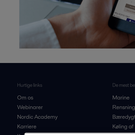
Hurtige links
De mest bes
Om os
Marine
Webinarer
Rensning
Nordic Academy
Bæredygt
Karriere
Køling af