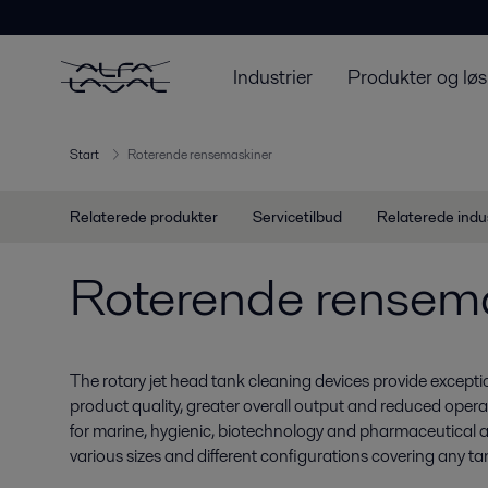
Industrier
Produkter og løs
Start
Roterende rensemaskiner
Relaterede produkter
Servicetilbud
Relaterede indu
Roterende rensem
The rotary jet head tank cleaning devices provide exceptio
product quality, greater overall output and reduced opera
for marine, hygienic, biotechnology and pharmaceutical ap
various sizes and different configurations covering any tan