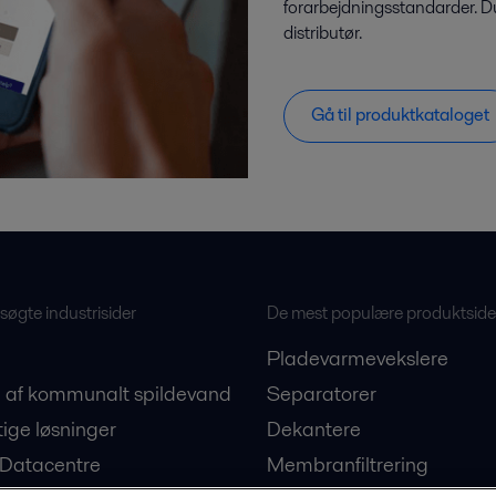
forarbejdningsstandarder. D
distributør.
Gå til produktkataloget
øgte industrisider
De mest populære produktside
Pladevarmevekslere
 af kommunalt spildevand
Separatorer
ige løsninger
Dekantere
 Datacentre
Membranfiltrering