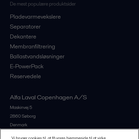
De mest populære produktsider
Pladevarmevekslere
Separatorer
Dekantere
Membranfiltrering
Ballastvandsløsninger
E-PowerPack
Reservedele
Alfa Laval Copenhagen A/S
Maskinvej 5
2860
Søborg
Denmark
+45 39 53 60 00
Vi bruger cookies til, at få vores hjemmeside til at virke