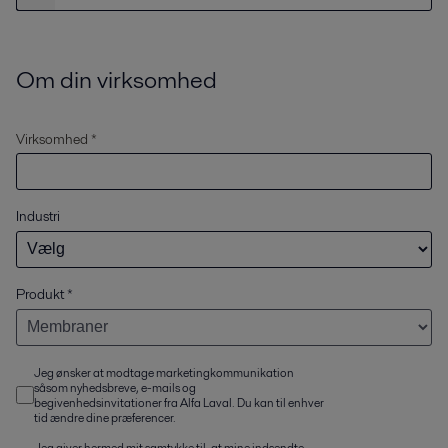
Om din virksomhed
Virksomhed *
Industri
Produkt
*
Jeg ønsker at modtage marketingkommunikation
såsom nyhedsbreve, e-mails og
begivenhedsinvitationer fra Alfa Laval. Du kan til enhver
tid ændre dine præferencer.
Jeg giver hermed mit samtykke til, at mine indsendte