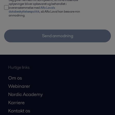
oplysninger bliver opbevaret og behandlet i
overensstemmelse med
Alfa Lavals
databeskyttelsespolitik
, så Alfa Laval kan besvare min
anmodning.
Send anmodning
Hurtige links
Om os
Webinarer
Nordic Academy
Karriere
Kontakt os