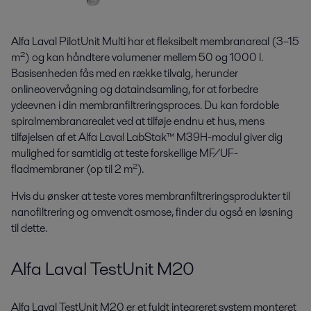
Alfa Laval PilotUnit Multi har et fleksibelt membranareal (3–15
m²) og kan håndtere volumener mellem 50 og 1000 l.
Basisenheden fås med en række tilvalg, herunder
onlineovervågning og dataindsamling, for at forbedre
ydeevnen i din membranfiltreringsproces. Du kan fordoble
spiralmembranarealet ved at tilføje endnu et hus, mens
tilføjelsen af et Alfa Laval LabStak™ M39H-modul giver dig
mulighed for samtidig at teste forskellige MF/UF-
fladmembraner (op til 2 m²).
Hvis du ønsker at teste vores membranfiltreringsprodukter til
nanofiltrering og omvendt osmose, finder du også en løsning
til dette.
Alfa Laval TestUnit M20
Alfa Laval TestUnit M20 er et fuldt integreret system monteret