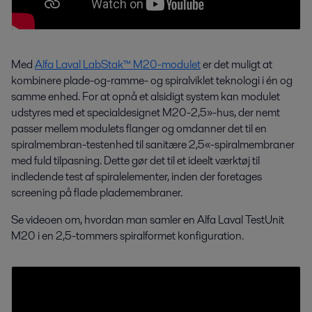
Med
Alfa Laval LabStak™ M20-modulet
er det muligt at
kombinere plade-og-ramme- og spiralviklet teknologi i én og
samme enhed. For at opnå et alsidigt system kan modulet
udstyres med et specialdesignet M20-2,5»-hus, der nemt
passer mellem modulets flanger og omdanner det til en
spiralmembran-testenhed til sanitære 2,5«-spiralmembraner
med fuld tilpasning. Dette gør det til et ideelt værktøj til
indledende test af spiralelementer, inden der foretages
screening på flade plademembraner.
Se videoen om, hvordan man samler en Alfa Laval TestUnit
M20 i en 2,5-tommers spiralformet konfiguration.