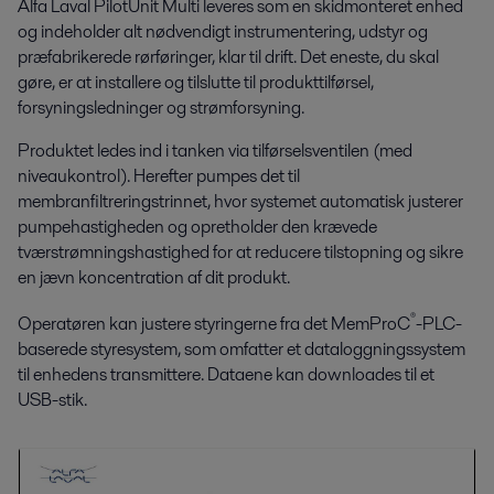
Alfa Laval PilotUnit Multi leveres som en skidmonteret enhed
og indeholder alt nødvendigt instrumentering, udstyr og
præfabrikerede rørføringer, klar til drift. Det eneste, du skal
gøre, er at installere og tilslutte til produkttilførsel,
forsyningsledninger og strømforsyning.
Produktet ledes ind i tanken via tilførselsventilen (med
niveaukontrol). Herefter pumpes det til
membranfiltreringstrinnet, hvor systemet automatisk justerer
pumpehastigheden og opretholder den krævede
tværstrømningshastighed for at reducere tilstopning og sikre
en jævn koncentration af dit produkt.
®
Operatøren kan justere styringerne fra det MemProC
-PLC-
baserede styresystem, som omfatter et dataloggningssystem
til enhedens transmittere. Dataene kan downloades til et
USB-stik.