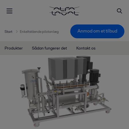
Anmod om et tilbud
Start
Enkeltstående pilotanlæg
Produkter
Sådan fungerer det
Kontakt os