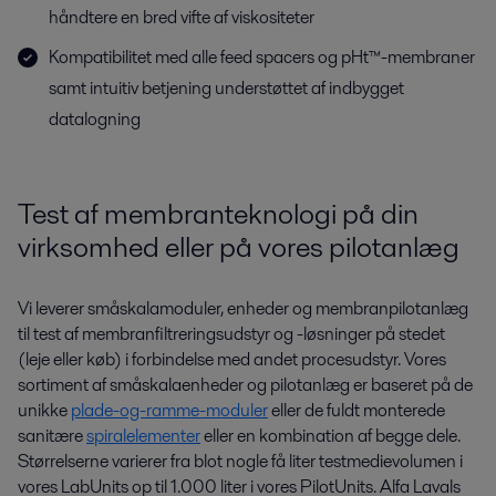
håndtere en bred vifte af viskositeter
Kompatibilitet med alle feed spacers og pHt™-membraner
samt intuitiv betjening understøttet af indbygget
datalogning
Test af membranteknologi på din
virksomhed eller på vores pilotanlæg
Vi leverer småskalamoduler, enheder og membranpilotanlæg
til test af membranfiltreringsudstyr og -løsninger på stedet
(leje eller køb) i forbindelse med andet procesudstyr. Vores
sortiment af småskalaenheder og pilotanlæg er baseret på de
unikke
plade-og-ramme-moduler
eller de fuldt monterede
sanitære
spiralelementer
eller en kombination af begge dele.
Størrelserne varierer fra blot nogle få liter testmedievolumen i
vores LabUnits op til 1.000 liter i vores PilotUnits. Alfa Lavals