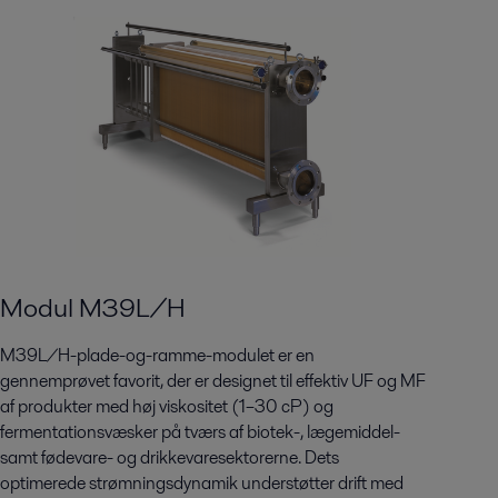
Modul M39L/H
M39L/H-plade-og-ramme-modulet er en
gennemprøvet favorit, der er designet til effektiv UF og MF
af produkter med høj viskositet (1–30 cP) og
fermentationsvæsker på tværs af biotek-, lægemiddel-
samt fødevare- og drikkevaresektorerne. Dets
optimerede strømningsdynamik understøtter drift med