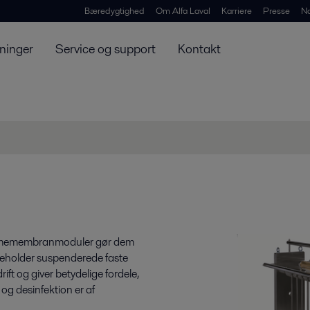
Bæredygtighed
Om Alfa Laval
Karriere
Presse
N
ninger
Service og support
Kontakt
rammemembranmoduler gør dem
 indeholder suspenderede faste
ift og giver betydelige fordele,
og desinfektion er af