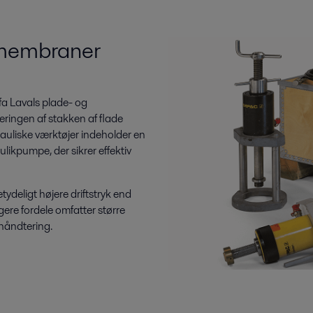
l membraner
Alfa Lavals plade- og
ingen af stakken af flade
auliske værktøjer indeholder en
ikpumpe, der sikrer effektiv
betydeligt højere driftstryk end
gere fordele omfatter større
g håndtering.