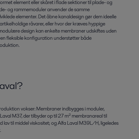
formet element eller skåret i flade sektioner til plade- og
lade- og rammemoduler anvender de samme
viklede elementer. Det åbne kanaldesign gør dem ideelle
partikelholdige råvarer, eller hvor der kræves hyppige
t modulære design kan enkelte membraner udskiftes uden
 Den fleksible konfiguration understøtter både
oduktion.
Laval?
 produktion vokser: Membraner indbygges i moduler,
 Laval M37, der tilbyder op til 27 m² membranareal til
 lav til middel viskositet; og Alfa Laval M39L/H, ligeledes
.