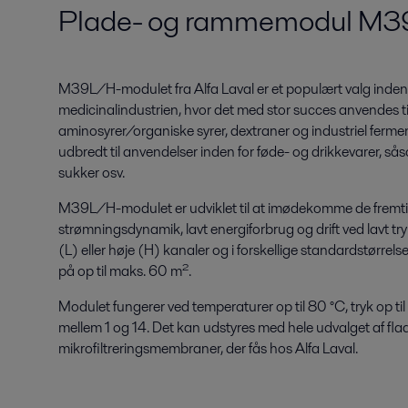
Plade- og rammemodul M
M39L/H-modulet fra Alfa Laval er et populært valg inden 
medicinalindustrien, hvor det med stor succes anvendes til
aminosyrer/organiske syrer, dextraner og industriel ferm
udbredt til anvendelser inden for føde- og drikkevarer, s
sukker osv.
M39L/H-modulet er udviklet til at imødekomme de fremtidi
strømningsdynamik, lavt energiforbrug og drift ved lavt tr
(L) eller høje (H) kanaler og i forskellige standardstørrel
på op til maks. 60 m².
Modulet fungerer ved temperaturer op til 80 °C, tryk op t
mellem 1 og 14. Det kan udstyres med hele udvalget af flade
mikrofiltreringsmembraner, der fås hos Alfa Laval.