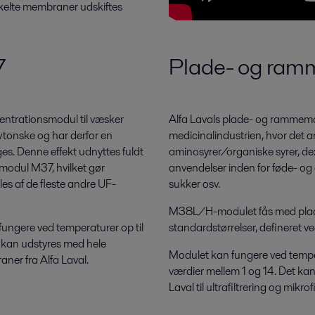
kelte membraner udskiftes
7
Plade- og ra
ntrationsmodul til væsker
Alfa Lavals plade- og rammemod
wtonske og har derfor en
medicinalindustrien, hvor det an
es. Denne effekt udnyttes fuldt
aminosyrer/organiske syrer, dex
 modul M37, hvilket gør
anvendelser inden for føde- og
es af de fleste andre UF-
sukker osv.
M38L/H-modulet fås med plader 
ungere ved temperaturer op til
standardstørrelser, defineret 
t kan udstyres med hele
Modulet kan fungere ved tempera
aner fra Alfa Laval.
værdier mellem 1 og 14. Det ka
Laval til ultrafiltrering og mikrofi