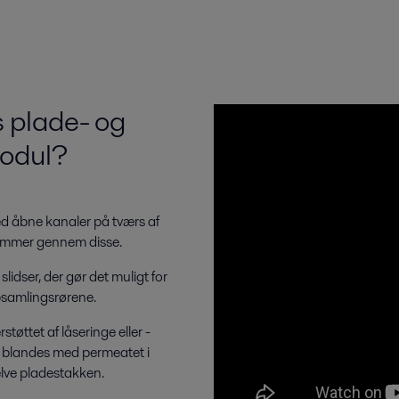
s plade- og
odul?
d åbne kanaler på tværs af
ømmer gennem disse.
idser, der gør det muligt for
psamlingsrørene.
ttet af låseringe eller -
tet blandes med permeatet i
elve pladestakken.