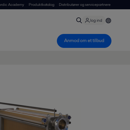
ordic Academy
Produktkatalog
Distributører og servicepartnere
log ind
Anmod om et tilbud