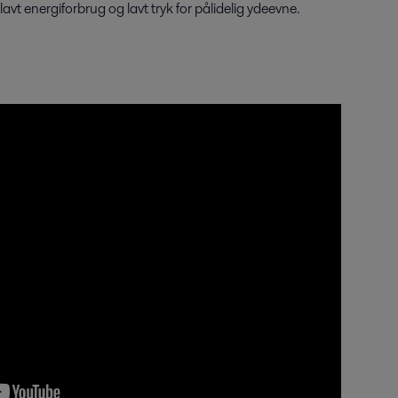
lavt energiforbrug og lavt tryk for pålidelig ydeevne.