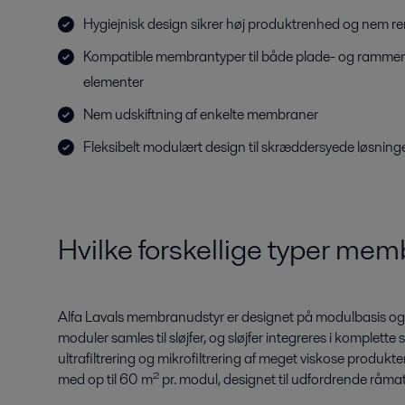
Hygiejnisk design sikrer høj produktrenhed og nem r
Kompatible membrantyper til både plade- og rammem
elementer
Nem udskiftning af enkelte membraner
Fleksibelt modulært design til skræddersyede løsning
Hvilke forskellige typer mem
Alfa Lavals membranudstyr er designet på modulbasis og t
moduler samles til sløjfer, og sløjfer integreres i komplet
ultrafiltrering og mikrofiltrering af meget viskose produkt
med op til 60 m² pr. modul, designet til udfordrende råma