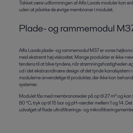
Takket være udformningen af Alfa Lavals moduler kan en
uden at påvirke de øvrige membraner i modulet.
Plade- og rammemodul M3
Alfa Lavals plade- og rammemodul M37 er vores højkonce
med ekstremt høj viskositet. Mange produkter er ikke-ne
tendens til at blive tyndere, når strømningshastigheden øg
ud i det ekstraordinære design af det tynde kanalsystem i
modulerne anvendelige til produkter, der ikke kan behandl
systemer.
Modulet fås med membranarealer på op til 27 m² og kan f
80 °C, tryk op til 15 bar og pH-værdier mellem 1 og 14. De
udvalget af flade ultrafiltrerings- og mikrofiltreringsmembr