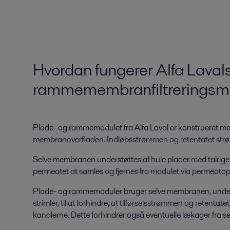
Hvordan fungerer Alfa Laval
rammemembranfiltreringsm
Plade- og rammemodulet fra Alfa Laval er konstrueret me
membranoverfladen. Indløbsstrømmen og retentatet str
Selve membranen understøttes af hule plader med talrige sl
permeatet at samles og fjernes fra modulet via permeato
Plade- og rammemoduler bruger selve membranen, understø
strimler, til at forhindre, at tilførselsstrømmen og retenta
kanalerne. Dette forhindrer også eventuelle lækager fra s