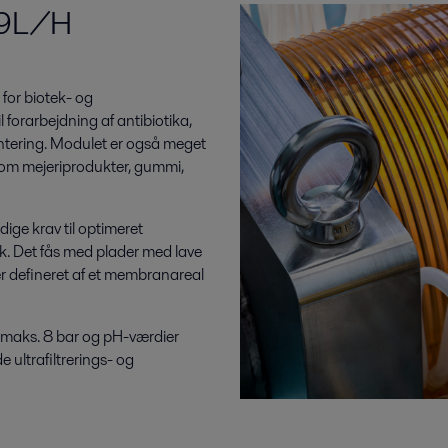
39L/H
for biotek- og
 forarbejdning af antibiotika,
entering. Modulet er også meget
åsom mejeriprodukter, gummi,
ge krav til optimeret
yk. Det fås med plader med lave
ser defineret af et membranareal
il maks. 8 bar og pH-værdier
 ultrafiltrerings- og