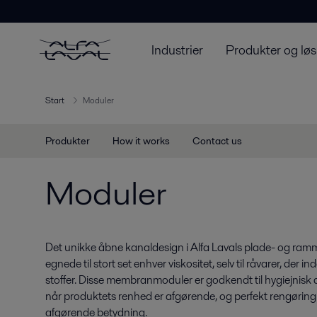
Industrier
Produkter og løs
Start
Moduler
Produkter
How it works
Contact us
Moduler
Det unikke åbne kanaldesign i Alfa Lavals plade- og 
egnede til stort set enhver viskositet, selv til råvarer, der
stoffer. Disse membranmoduler er godkendt til hygiejnisk dr
når produktets renhed er afgørende, og perfekt rengøring 
afgørende betydning.