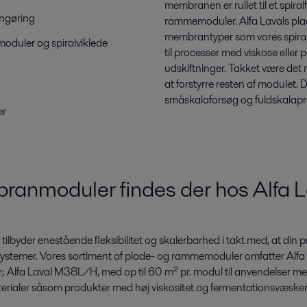
membranen er rullet til et spiral
engøring
rammemoduler. Alfa Lavals p
membrantyper som vores spiral
oduler og spiralviklede
til processer med viskose eller 
udskiftninger. Takket være de
at forstyrre resten af modulet.
småskalaforsøg og fuldskalapr
er
branmoduler findes der hos Alfa 
ilbyder enestående fleksibilitet og skalerbarhed i takt med, at din
te systemer. Vores sortiment af plade- og rammemoduler omfatter Alfa
er; Alfa Laval M38L/H, med op til 60 m² pr. modul til anvendelser med
terialer såsom produkter med høj viskositet og fermentationsvæsker