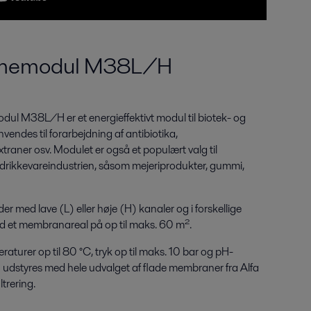
mmemodul M38L/H
ul M38L/H er et energieffektivt modul til biotek- og
vendes til forarbejdning af antibiotika,
traner osv. Modulet er også et populært valg til
 drikkevareindustrien, såsom mejeriprodukter, gummi,
med lave (L) eller høje (H) kanaler og i forskellige
ved et membranareal på op til maks. 60 m².
turer op til 80 °C, tryk op til maks. 10 bar og pH-
n udstyres med hele udvalget af flade membraner fra Alfa
ltrering.