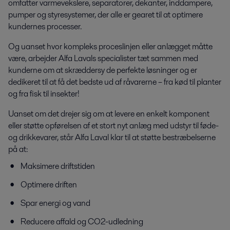
omfatter varmevekslere, separatorer, dekanter, inddampere,
pumper og styresystemer, der alle er gearet til at optimere
kundernes processer.
Og uanset hvor kompleks proceslinjen eller anlægget måtte
være, arbejder Alfa Lavals specialister tæt sammen med
kunderne om at skræddersy de perfekte løsninger og er
dedikeret til at få det bedste ud af råvarerne – fra kød til planter
og fra fisk til insekter!
Uanset om det drejer sig om at levere en enkelt komponent
eller støtte opførelsen af et stort nyt anlæg med udstyr til føde-
og drikkevarer, står Alfa Laval klar til at støtte bestræbelserne
på at:
Maksimere driftstiden
Optimere driften
Spar energi og vand
Reducere affald og CO2-udledning