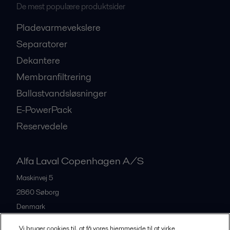
De mest populære produktsider
Pladevarmevekslere
Separatorer
Dekantere
Membranfiltrering
Ballastvandsløsninger
E-PowerPack
Reservedele
Alfa Laval Copenhagen A/S
Maskinvej 5
2860
Søborg
Denmark
+45 39 53 60 00
Vi bruger cookies til, at få vores hjemmeside til at virke