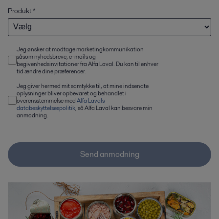
Produkt
*
Jeg ønsker at modtage marketingkommunikation
såsom nyhedsbreve, e-mails og
begivenhedsinvitationer fra Alfa Laval. Du kan til enhver
tid ændre dine præferencer.
Jeg giver hermed mit samtykke til, at mine indsendte
oplysninger bliver opbevaret og behandlet i
overensstemmelse med
Alfa Lavals
databeskyttelsespolitik
, så Alfa Laval kan besvare min
anmodning.
Send anmodning