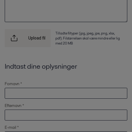
Tilladte filtyper (jpg, jpeg, jpe, png, xlsx,
pdf). Filstørrelsen skal være mindre eller lig
Upload fil
med 20 MB
Indtast dine oplysninger
Fornavn *
Efternavn *
E-mail *