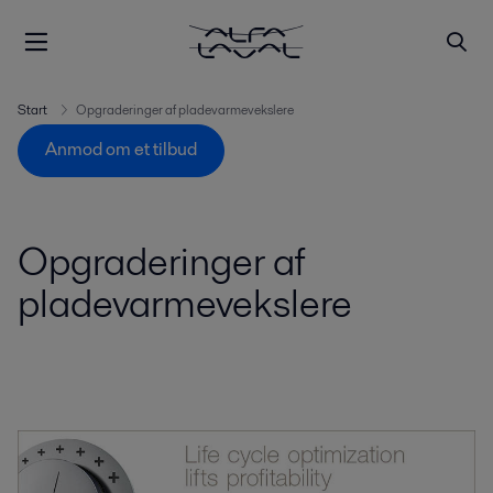
Start
Opgraderinger af pladevarmevekslere
Anmod om et tilbud
Opgraderinger af
pladevarmevekslere