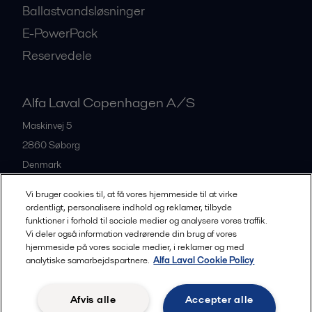
Ballastvandsløsninger
E-PowerPack
Reservedele
Alfa Laval Copenhagen A/S
Maskinvej 5
2860
Søborg
Denmark
+45 39 53 60 00
Vi bruger cookies til, at få vores hjemmeside til at virke
ordentligt, personalisere indhold og reklamer, tilbyde
funktioner i forhold til sociale medier og analysere vores traffik.
All offices and partners
Vi deler også information vedrørende din brug af vores
hjemmeside på vores sociale medier, i reklamer og med
analytiske samarbejdspartnere.
Alfa Laval Cookie Policy
Privacy policy
Cookies policy
Legal terms and conditions
Afvis alle
Accepter alle
Community guidelines