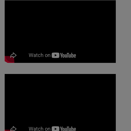
Alle
Biotek og lægemiddelindustri
Føde­, mejeri- og drikkevarer
Hjemmet og personlig pleje
Bioteknologi
Alfa Laval har en bred vifte af hygiejnisk, specialbygget udstyr, der
maksimerer udbyttet og beskytter produktkvaliteten til skånsom, men
effektiv produktion af proteiner fra pattedyrscellekulturer.