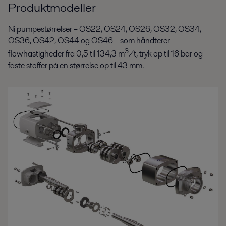
Produktmodeller
Ni pumpestørrelser – OS22, OS24, OS26, OS32, OS34,
OS36, OS42, OS44 og OS46 – som håndterer
3
flowhastigheder fra 0,5 til 134,3 m
/t, tryk op til 16 bar og
faste stoffer på en størrelse op til 43 mm.