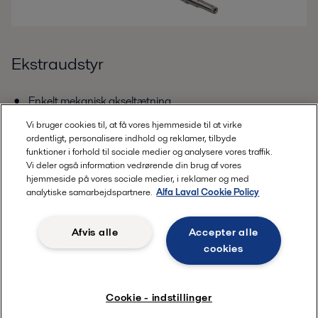
Ekstraudstyr
Enkelt mekanisk akseltætning
Vi bruger cookies til, at få vores hjemmeside til at virke
Enkeltskyllet mekanisk akseltætning
ordentligt, personalisere indhold og reklamer, tilbyde
Dobbelt mekanisk akseltætning
funktioner i forhold til sociale medier og analysere vores traffik.
Vi deler også information vedrørende din brug af vores
Forseglingsflader i siliciumcarbid/siliciumcarbid eller
hjemmeside på vores sociale medier, i reklamer og med
analytiske samarbejdspartnere.
Alfa Laval Cookie Policy
siliciumcarbid/carbon
Produktfugtede elastomerer i EPDM, FPM eller FFPM
Afvis alle
Accepter alle
Diffusionshærdede skruer
cookies
Varmekappe
Cookie - indstillinger
Rektangulært indløb