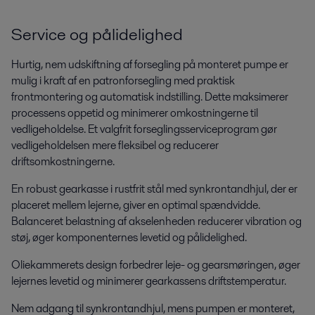
Service og pålidelighed
Forarbejdning af fødevarer
Fødevareprodukter skal leve op til forbrugernes forventninger. Alfa Lavals
Hurtig, nem udskiftning af forsegling på monteret pumpe er
teknologier sikrer ønsket smag, konsistens, hygiejne og lave
mulig i kraft af en patronforsegling med praktisk
driftsomkostninger.
frontmontering og automatisk indstilling. Dette maksimerer
processens oppetid og minimerer omkostningerne til
vedligeholdelse. Et valgfrit forseglingsserviceprogram gør
vedligeholdelsen mere fleksibel og reducerer
driftsomkostningerne.
En robust gearkasse i rustfrit stål med synkrontandhjul, der er
placeret mellem lejerne, giver en optimal spændvidde.
Balanceret belastning af akselenheden reducerer vibration og
støj, øger komponenternes levetid og pålidelighed.
Husholdningsprodukter
Oliekammerets design forbedrer leje- og gearsmøringen, øger
lejernes levetid og minimerer gearkassens driftstemperatur.
Fremstilling af rengøringsprodukter hjemmet kræver procesviden og en
bred hygiejnisk produktportefølje for at sikre produktets sikkerhed,
Nem adgang til synkrontandhjul, mens pumpen er monteret,
hygiejne og kvalitet. Alfa Laval har begge dele.