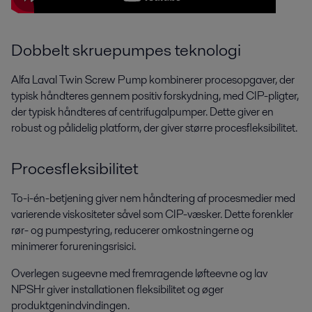
Dobbelt skruepumpes teknologi
Alfa Laval Twin Screw Pump kombinerer procesopgaver, der
typisk håndteres gennem positiv forskydning, med CIP-pligter,
der typisk håndteres af centrifugalpumper. Dette giver en
robust og pålidelig platform, der giver større procesfleksibilitet.
Forarbejdning af drikkevarer
Ønsker du at reducere energi- og vandforbruget samt forbedre hygiejnen
Procesfleksibilitet
og produktkvaliteten? Alfa Lavals udstyr og løsninger til
drikkevareforarbejdning kan hjælpe dig.
To-i-én-betjening giver nem håndtering af procesmedier med
varierende viskositeter såvel som CIP-væsker. Dette forenkler
rør- og pumpestyring, reducerer omkostningerne og
minimerer forureningsrisici.
Overlegen sugeevne med fremragende løfteevne og lav
NPSHr giver installationen fleksibilitet og øger
produktgenindvindingen.