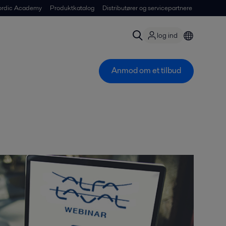
ordic Academy
Produktkatalog
Distributører og servicepartnere
log ind
Anmod om et tilbud