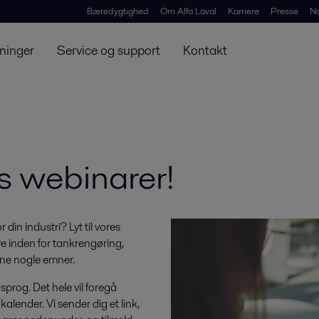
Bæredygtighed
Om Alfa Laval
Karriere
Presse
N
ninger
Service og support
Kontakt
is webinarer!
 din industri? Lyt til vores
nye inden for tankrengøring,
vne nogle emner.
 sprog. Det hele vil foregå
kalender. Vi sender dig et link,