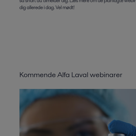
så snart du tilmelder dig. Læs mere om de planlagte webi
dig allerede i dag. Vel mødt!
Kommende Alfa Laval webinarer