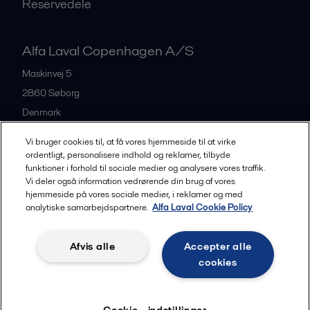
Reservedele
Alfa Laval Copenhagen A/S
Maskinvej 5
2860
Søborg
Denmark
+45 39 53 60 00
Vi bruger cookies til, at få vores hjemmeside til at virke
ordentligt, personalisere indhold og reklamer, tilbyde
funktioner i forhold til sociale medier og analysere vores traffik.
All offices and partners
Vi deler også information vedrørende din brug af vores
hjemmeside på vores sociale medier, i reklamer og med
analytiske samarbejdspartnere.
Alfa Laval Cookie Policy
Privacy policy
Cookies policy
Legal terms and conditions
Afvis alle
Accepter alle
Community guidelines
cookies
Følg
Cookie - indstillinger