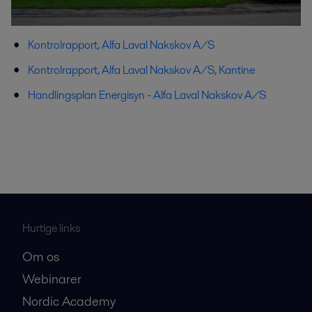
Kontrolrapport, Alfa Laval Nakskov A/S
Kontrolrapport, Alfa Laval Nakskov A/S, Kantine
Handlingsplan Energisyn - Alfa Laval Nakskov A/S
Hurtige links
Om os
Webinarer
Nordic Academy