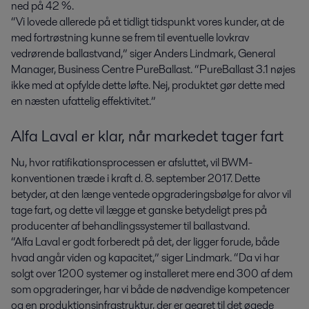
ned på 42 %.
“Vi lovede allerede på et tidligt tidspunkt vores kunder, at de
med fortrøstning kunne se frem til eventuelle lovkrav
vedrørende ballastvand,” siger Anders Lindmark, General
Manager, Business Centre PureBallast. “PureBallast 3.1 nøjes
ikke med at opfylde dette løfte. Nej, produktet gør dette med
en næsten ufattelig effektivitet.”
Alfa Laval er klar, når markedet tager fart
Nu, hvor ratifikationsprocessen er afsluttet, vil BWM-
konventionen træde i kraft d. 8. september 2017. Dette
betyder, at den længe ventede opgraderingsbølge for alvor vil
tage fart, og dette vil lægge et ganske betydeligt pres på
producenter af behandlingssystemer til ballastvand.
“Alfa Laval er godt forberedt på det, der ligger forude, både
hvad angår viden og kapacitet,” siger Lindmark. “Da vi har
solgt over 1200 systemer og installeret mere end 300 af dem
som opgraderinger, har vi både de nødvendige kompetencer
og en produktionsinfrastruktur, der er gearet til det øgede