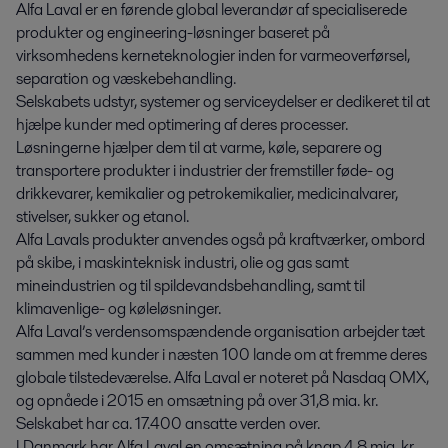
Alfa Laval er en førende global leverandør af specialiserede
produkter og engineering-løsninger baseret på
virksomhedens kerneteknologier inden for varmeoverførsel,
separation og væskebehandling.
Selskabets udstyr, systemer og serviceydelser er dedikeret til at
hjælpe kunder med optimering af deres processer.
Løsningerne hjælper dem til at varme, køle, separere og
transportere produkter i industrier der fremstiller føde- og
drikkevarer, kemikalier og petrokemikalier, medicinalvarer,
stivelser, sukker og etanol.
Alfa Lavals produkter anvendes også på kraftværker, ombord
på skibe, i maskinteknisk industri, olie og gas samt
mineindustrien og til spildevandsbehandling, samt til
klimavenlige- og køleløsninger.
Alfa Laval’s verdensomspændende organisation arbejder tæt
sammen med kunder i næsten 100 lande om at fremme deres
globale tilstedeværelse. Alfa Laval er noteret på Nasdaq OMX,
og opnåede i 2015 en omsætning på over 31,8 mia. kr.
Selskabet har ca. 17.400 ansatte verden over.
I Danmark har Alfa Laval en omsætning på knap 4,8 mia. kr.,