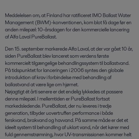
Meddelelsen om, at Finland har ratificeret IMO Ballast Water 
Management (BWM)-konventionen, kom blot få dage før en 
anden milepæl: 10-årsdagen for den kommercielle lancering 
af Alfa Laval PureBallast.
Den 15. september markerede Alfa Laval, at der var gået 10 år,
siden PureBallast blev lanceret som verdens første
kommercielt tilgængelige behandlingssystem til ballastvand.
På tidspunktet for lanceringen i 2006 syntes den globale
introduktion af krav i forbindelse med behandling af
ballastvand at være lige om hjørnet.
Nøjagtigt ét årti senere er det endelig lykkedes at passere
denne milepæl. I mellemtiden er PureBallast fortsat
markedsledende. PureBallast, der nu leveres i tredje
generation, tilbyder uovertruffen performance i både
ferskvand, brakvand og havvand. På samme måde er det et
ideelt system til behandling af uklart vand, når det kører med
fuld gennemstrømning, hvor UV-transmissionen kommer helt