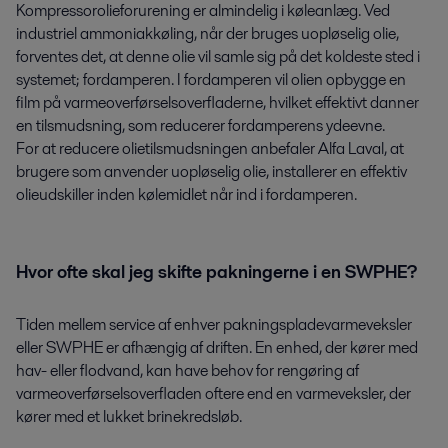
Kompressorolieforurening er almindelig i køleanlæg. Ved
industriel ammoniakkøling, når der bruges uopløselig olie,
forventes det, at denne olie vil samle sig på det koldeste sted i
systemet; fordamperen. I fordamperen vil olien opbygge en
film på varmeoverførselsoverfladerne, hvilket effektivt danner
en tilsmudsning, som reducerer fordamperens ydeevne.
For at reducere olietilsmudsningen anbefaler Alfa Laval, at
brugere som anvender uopløselig olie, installerer en effektiv
olieudskiller inden kølemidlet når ind i fordamperen.
Hvor ofte skal jeg skifte pakningerne i en SWPHE?
Tiden mellem service af enhver pakningspladevarmeveksler
eller SWPHE er afhængig af driften. En enhed, der kører med
hav- eller flodvand, kan have behov for rengøring af
varmeoverførselsoverfladen oftere end en varmeveksler, der
kører med et lukket brinekredsløb.