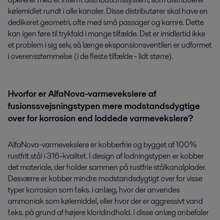
kølemidlet rundt i alle kanaler. Disse distributører skal have en
dedikeret geometri, ofte med små passager og kamre. Dette
kan igen føre til trykfald i mange tilfælde. Det er imidlertid ikke
et problem i sig selv, så længe ekspansionsventilen er udformet
i overensstemmelse (i de fleste tilfælde - lidt større).
Hvorfor er AlfaNova-varmevekslere af
fusionssvejsningstypen mere modstandsdygtige
over for korrosion end loddede varmevekslere?
AlfaNova-varmevekslere er kobberfrie og bygget af 100%
rustfrit stål i 316-kvalitet. I design af lodningstypen er kobber
det materiale, der holder sammen på rustfrie stålkanalplader.
Desværre er kobber mindre modstandsdygtigt over for visse
typer korrosion som f.eks. i anlæg, hvor der anvendes
ammoniak som kølemiddel, eller hvor der er aggressivt vand
f.eks. på grund af højere kloridindhold. I disse anlæg anbefaler