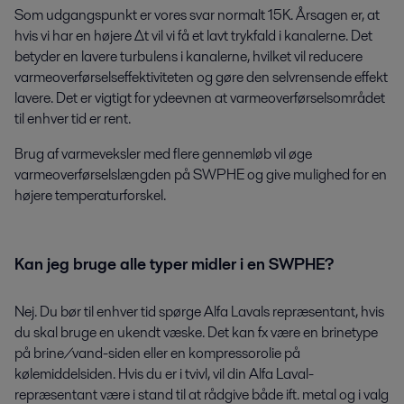
Som udgangspunkt er vores svar normalt 15K. Årsagen er, at
hvis vi har en højere Δt vil vi få et lavt trykfald i kanalerne. Det
betyder en lavere turbulens i kanalerne, hvilket vil reducere
varmeoverførselseffektiviteten og gøre den selvrensende effekt
lavere. Det er vigtigt for ydeevnen at varmeoverførselsområdet
til enhver tid er rent.
Brug af varmeveksler med flere gennemløb vil øge
varmeoverførselslængden på SWPHE og give mulighed for en
højere temperaturforskel.
Kan jeg bruge alle typer midler i en SWPHE?
Nej. Du bør til enhver tid spørge Alfa Lavals repræsentant, hvis
du skal bruge en ukendt væske. Det kan fx være en brinetype
på brine/vand-siden eller en kompressorolie på
kølemiddelsiden. Hvis du er i tvivl, vil din Alfa Laval-
repræsentant være i stand til at rådgive både ift. metal og i valg