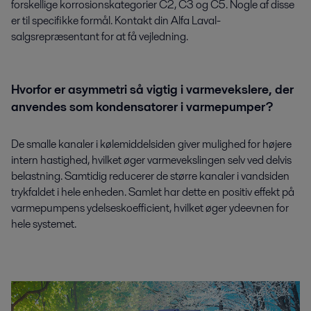
forskellige korrosionskategorier C2, C3 og C5. Nogle af disse
er til specifikke formål. Kontakt din Alfa Laval-
salgsrepræsentant for at få vejledning.
Hvorfor er asymmetri så vigtig i varmevekslere, der
anvendes som kondensatorer i varmepumper?
De smalle kanaler i kølemiddelsiden giver mulighed for højere
intern hastighed, hvilket øger varmevekslingen selv ved delvis
belastning. Samtidig reducerer de større kanaler i vandsiden
trykfaldet i hele enheden. Samlet har dette en positiv effekt på
varmepumpens ydelseskoefficient, hvilket øger ydeevnen for
hele systemet.