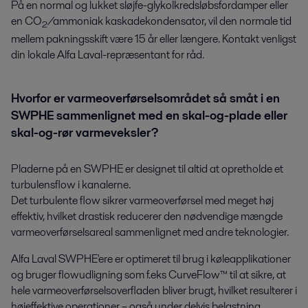
På en normal og lukket sløjfe-glykolkredsløbsfordamper eller
en CO
/ammoniak kaskadekondensator, vil den normale tid
2
mellem pakningsskift være 15 år eller længere. Kontakt venligst
din lokale Alfa Laval-repræsentant for råd.
Hvorfor er varmeoverførselsområdet så småt i en
SWPHE sammenlignet med en skal-og-plade eller
skal-og-rør varmeveksler?
Pladerne på en SWPHE er designet til altid at opretholde et
turbulensflow i kanalerne.
Det turbulente flow sikrer varmeoverførsel med meget høj
effektiv, hvilket drastisk reducerer den nødvendige mængde
varmeoverførselsareal sammenlignet med andre teknologier.
Alfa Laval SWPHE'ere er optimeret til brug i køleapplikationer
og bruger flowudligning som f.eks CurveFlow™ til at sikre, at
hele varmeoverførselsoverfladen bliver brugt, hvilket resulterer i
højeffektive operationer – også under delvis belastning.