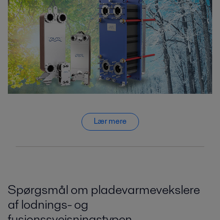
Lær mere
Spørgsmål om pladevarmevekslere
af lodnings- og
fusionssvejsningstypen