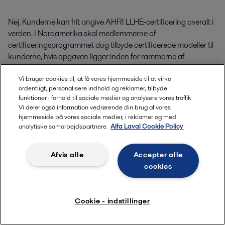
Nej. Kunderne kan frit angive AHRI LLHE-certificering overalt i
verden. I Nordamerika skal medlemmerne af
certificeringsprogrammet dog tilbyde certificerede modeller til
kunderne, hvis opgaven ligger inden for rammerne af
programmet, uanset om AHRI-certificeringen er angivet i
Vi bruger cookies til, at få vores hjemmeside til at virke
buddokumenterne.
ordentligt, personalisere indhold og reklamer, tilbyde
funktioner i forhold til sociale medier og analysere vores traffik.
Vi deler også information vedrørende din brug af vores
hjemmeside på vores sociale medier, i reklamer og med
Hvordan kan kunder få bekræftelse af, at
analytiske samarbejdspartnere.
Alfa Laval Cookie Policy
producenten har dimensioneret
pladevarmeveksleren i overensstemmelse med
Afvis alle
Accepter alle
AHRI LLHE-certificeringsprogrammet?
cookies
Dette er meget enkelt. Kunderne kan sende producentens
specifikationsark til AHRI, og AHRI-personalet vil derefter
Cookie - indstillinger
kontrollere størrelsen – gratis!