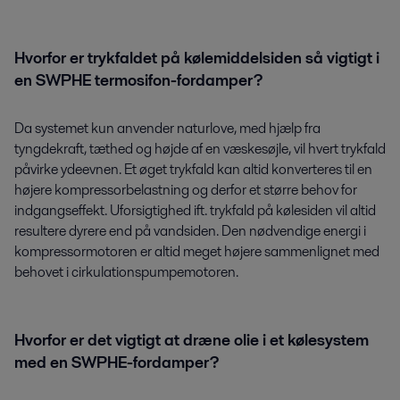
Hvorfor er trykfaldet på kølemiddelsiden så vigtigt i
en SWPHE termosifon-fordamper?
Da systemet kun anvender naturlove, med hjælp fra
tyngdekraft, tæthed og højde af en væskesøjle, vil hvert trykfald
påvirke ydeevnen. Et øget trykfald kan altid konverteres til en
højere kompressorbelastning og derfor et større behov for
indgangseffekt. Uforsigtighed ift. trykfald på kølesiden vil altid
resultere dyrere end på vandsiden. Den nødvendige energi i
kompressormotoren er altid meget højere sammenlignet med
behovet i cirkulationspumpemotoren.
Hvorfor er det vigtigt at dræne olie i et kølesystem
med en SWPHE-fordamper?