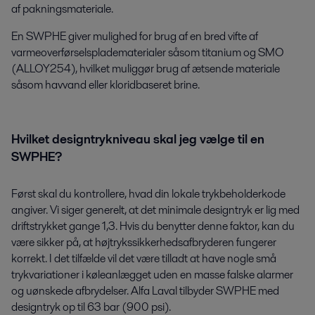
af pakningsmateriale.
En SWPHE giver mulighed for brug af en bred vifte af
varmeoverførselspladematerialer såsom titanium og SMO
(ALLOY254), hvilket muliggør brug af ætsende materiale
såsom havvand eller kloridbaseret brine.
Hvilket designtrykniveau skal jeg vælge til en
SWPHE?
Først skal du kontrollere, hvad din lokale trykbeholderkode
angiver. Vi siger generelt, at det minimale designtryk er lig med
driftstrykket gange 1,3. Hvis du benytter denne faktor, kan du
være sikker på, at højtrykssikkerhedsafbryderen fungerer
korrekt. I det tilfælde vil det være tilladt at have nogle små
trykvariationer i køleanlægget uden en masse falske alarmer
og uønskede afbrydelser. Alfa Laval tilbyder SWPHE med
designtryk op til 63 bar (900 psi).