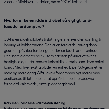
vi derfor AlfaNova-modellen, der er 100% kobberfri.
Hvorfor er kølemiddelindløbet så vigtigt for 2-
fasede fordampere?
S3-kølemiddelindløbets tilslutning er mere end en samling til
lodning af kobberrørene. Den er en fordistributør, og dens
geometri påvirker fordelingen af kølemiddel rundt i enheden.
Den indre diameter på S3-forbindelsen påvirker væskens
hastighed og turbulens, så kølemidlet fordeles ens i hver enkelt
kanal. Med hver ekstra plade i en enhed bliver S3-geometrien
mere og mere vigtig. Alfa Lavals fordampere optimeres med
dedikerede tilslutninger for at opnå den bedste ydeevne i
forhold til kølemiddel, antal plader og formål.
Kan den loddede varmeveksler og
fusionssvejsningstype anvendes både som kondensator