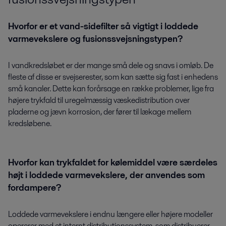
Hvorfor er et vand-sidefilter så vigtigt i loddede
varmevekslere og fusionssvejsningstypen?
I vandkredsløbet er der mange små dele og snavs i omløb. De
fleste af disse er svejserester, som kan sætte sig fast i enhedens
små kanaler. Dette kan forårsage en række problemer, lige fra
højere trykfald til uregelmæssig væskedistribution over
pladerne og jævn korrosion, der fører til lækage mellem
kredsløbene.
Hvorfor kan trykfaldet for kølemiddel være særdeles
højt i loddede varmevekslere, der anvendes som
fordampere?
Loddede varmevekslere i endnu længere eller højere modeller
opererer med et internt distributionssystem, som distribuerer