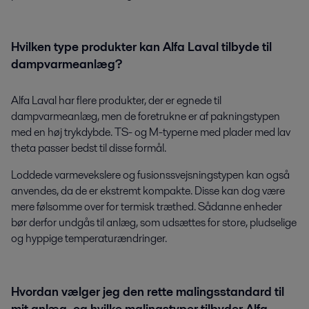
Hvilken type produkter kan Alfa Laval tilbyde til
dampvarmeanlæg?
Alfa Laval har flere produkter, der er egnede til
dampvarmeanlæg, men de foretrukne er af pakningstypen
med en høj trykdybde. TS- og M-typerne med plader med lav
theta passer bedst til disse formål.
Loddede varmevekslere og fusionssvejsningstypen kan også
anvendes, da de er ekstremt kompakte. Disse kan dog være
mere følsomme over for termisk træthed. Sådanne enheder
bør derfor undgås til anlæg, som udsættes for store, pludselige
og hyppige temperaturændringer.
Hvordan vælger jeg den rette malingsstandard til
mit anlæg, og hvilke malingstyper tilbyder Alfa