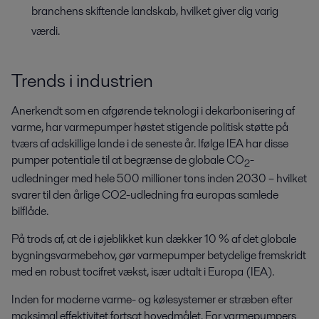
branchens skiftende landskab, hvilket giver dig varig
værdi.
Trends i industrien
Anerkendt som en afgørende teknologi i dekarbonisering af
varme, har varmepumper høstet stigende politisk støtte på
tværs af adskillige lande i de seneste år. Ifølge IEA har disse
pumper potentiale til at begrænse de globale CO
-
2
udledninger med hele 500 millioner tons inden 2030 – hvilket
svarer til den årlige CO2-udledning fra europas samlede
bilflåde.
På trods af, at de i øjeblikket kun dækker 10 % af det globale
bygningsvarmebehov, gør varmepumper betydelige fremskridt
med en robust tocifret vækst, især udtalt i Europa (IEA).
Inden for moderne varme- og kølesystemer er stræben efter
maksimal effektivitet fortsat hovedmålet. For varmepumpers