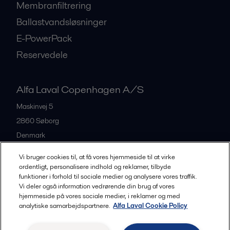
Membranfiltrering
Ballastvandsløsninger
E-PowerPack
Reservedele
Alfa Laval Copenhagen A/S
Maskinvej 5
2860
Søborg
Denmark
+45 39 53 60 00
Vi bruger cookies til, at få vores hjemmeside til at virke
ordentligt, personalisere indhold og reklamer, tilbyde
funktioner i forhold til sociale medier og analysere vores traffik.
All offices and partners
Vi deler også information vedrørende din brug af vores
hjemmeside på vores sociale medier, i reklamer og med
analytiske samarbejdspartnere.
Alfa Laval Cookie Policy
Privacy policy
Cookies policy
Legal terms and conditions