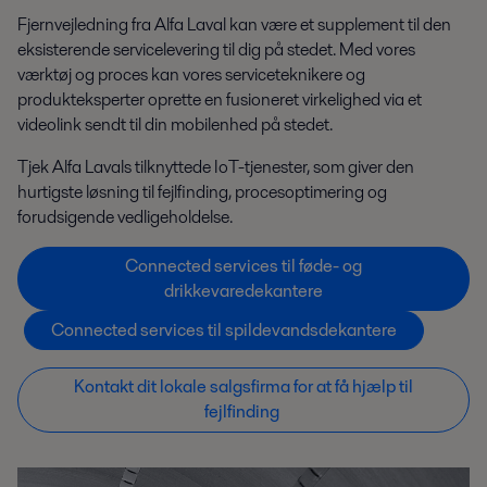
Fjernvejledning fra Alfa Laval kan være et supplement til den
eksisterende servicelevering til dig på stedet. Med vores
værktøj og proces kan vores
serviceteknikere
og
produkteksperter oprette en fusioneret virkelighed via et
videolink sendt til din mobilenhed på stedet.
Tjek Alfa Lavals tilknyttede IoT-tjenester, som giver den
hurtigste løsning til fejlfinding, procesoptimering og
forudsigende vedligeholdelse.
Connected services til føde- og
drikkevaredekantere
Connected services til spildevandsdekantere
Kontakt dit lokale salgsfirma for at få hjælp til
fejlfinding