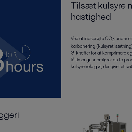
Tilsæt kulsyre 
hastighed
Ved at indsprøjte CO
under ce
2
karbonering (kulsyretilsætning)
G-kræfter for at komprimere og 
få timer gennemfører du to proce
kulsyreholdig øl, der giver et 
yggeri