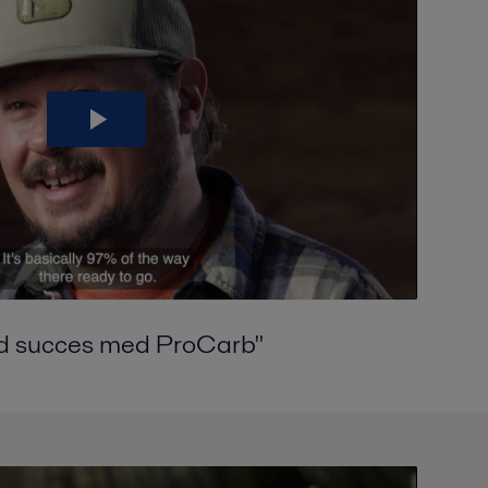
god succes med
ProCarb
"