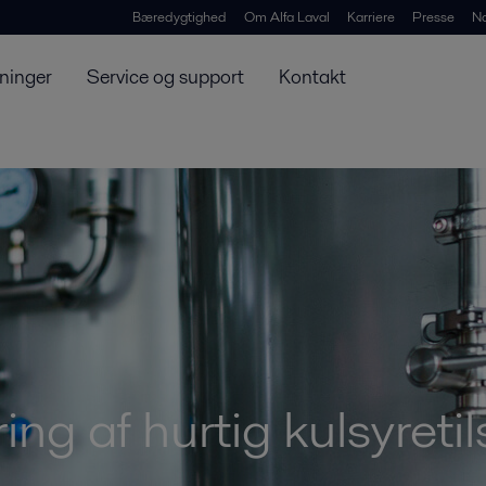
Bæredygtighed
Om Alfa Laval
Karriere
Presse
N
ninger
Service og support
Kontakt
ing af hurtig kulsyreti