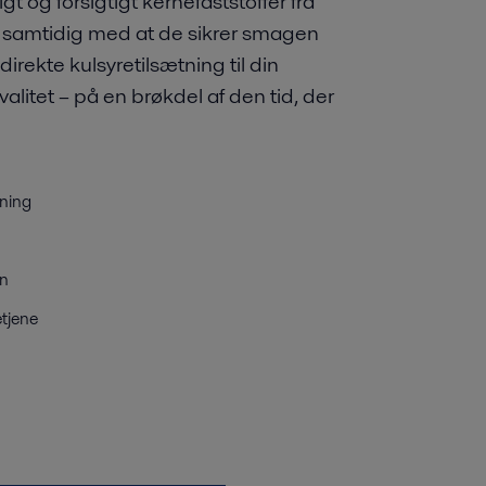
gt og forsigtigt kernefaststoffer fra
 samtidig med at de sikrer smagen
direkte kulsyretilsætning til din
valitet – på en brøkdel af den tid, der
tning
gn
etjene