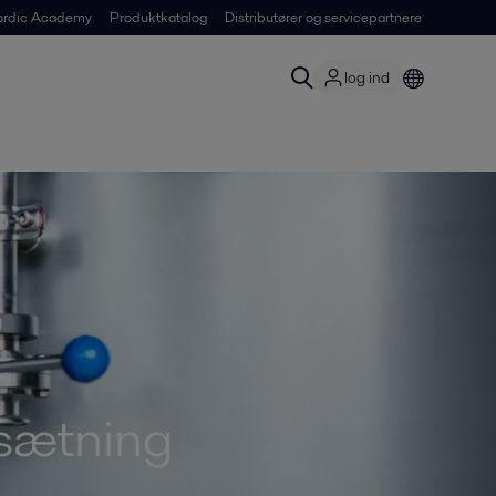
ordic Academy
Produktkatalog
Distributører og servicepartnere
log ind
lsætning