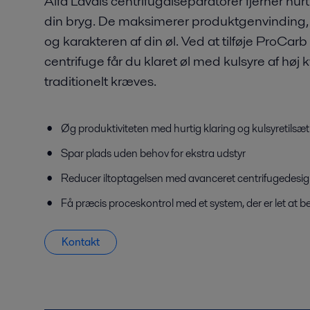
Alfa Lavals centrifugalseparatorer fjerner hurti
din bryg. De maksimerer produktgenvinding,
og karakteren af din øl. Ved at tilføje ProCarb 
centrifuge får du klaret øl med kulsyre af høj k
traditionelt kræves.
Øg produktiviteten med hurtig klaring og kulsyretilsæ
Spar plads uden behov for ekstra udstyr
Reducer iltoptagelsen med avanceret centrifugedesi
Få præcis proceskontrol med et system, der er let at b
Kontakt