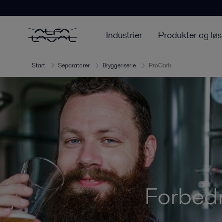
Industrier
Produkter og løs
Start
Separatorer
Bryggeriserie
ProCarb
Forbedr