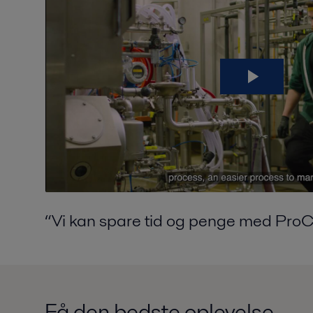
“V
i
kan spare tid og penge med
ProC
Få den bedste oplevelse