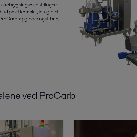
ikrobrygningsølcentrifuger:
bud på et komplet, integreret
t ProCarb-opgraderingstilbud,
elene ved ProCarb