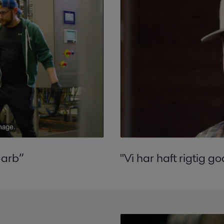
arb
”
"Vi har haft rigtig 