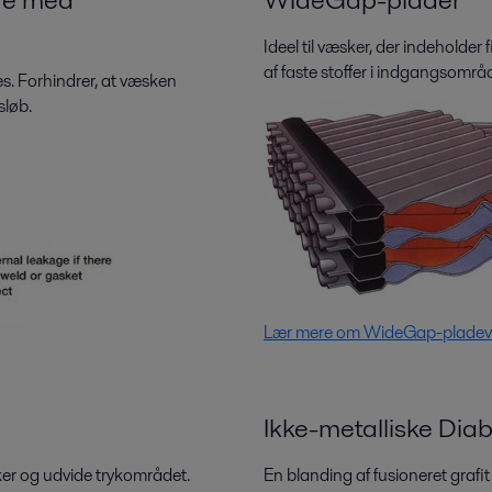
Ideel til væsker, der indeholder f
af faste stoffer i indgangsområ
s. Forhindrer, at væsken
sløb.
Lær mere om WideGap-pladev
Ikke-metalliske Dia
ker og udvide trykområdet.
En blanding af fusioneret grafi