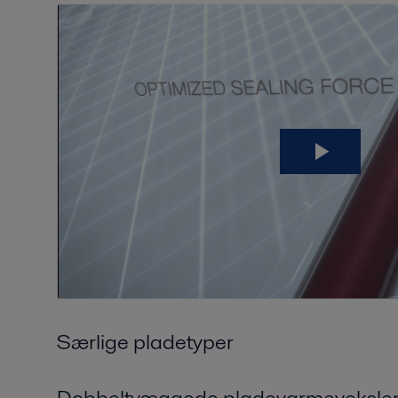
Særlige pladetyper
Dobbeltvæggede pladevarmeveksle