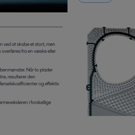
 ved at skabe et stort, men
verføres fra en væske eller
ldbenmønster. Når to plader
e, resulterer den
ørselskoefficienter og effektiv
rmeveksleren i forskellige