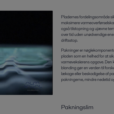
Pladernes fordelingsområde sik
maksimere varmeoverførselskap
også tilstopning og ujævne tem
over tid uden unødvendige ener
driftsstop.
Pakninger er nøglekomponenter
pladen som en helhed for at sik
varmevekslerens opgave. Den ko
blanding gør en verden til forske
lækage eller beskadigelse af pak
pakningerne, mindre nedetid o
Pakningslim