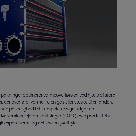
pakninger optimerer varmeoverførslen ved hjælp af store
, der overfører varme fra en gas eller væske til en anden.
ående pålidelighed i et kompakt design udgør en
ktive samlede ejeromkostninger (CTO) over produktets
ibesparelserne og det lave miljøaftryk.