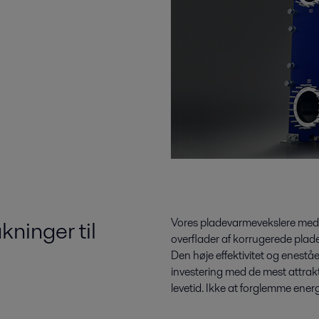
ninger til
Vores pladevarmevekslere med 
overflader af korrugerede plader
Den høje effektivitet og enest
investering med de mest attra
levetid. Ikke at forglemme energ