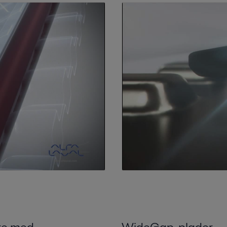
re med
WideGap-plader