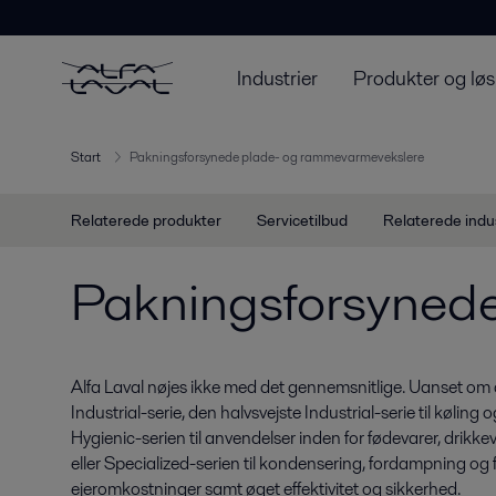
Industrier
Produkter og løs
Start
Pakningsforsynede plade- og rammevarmevekslere
Relaterede produkter
Servicetilbud
Relaterede indu
Pakningsforsyned
Alfa Laval nøjes ikke med det gennemsnitlige. Uanset om d
Industrial-serie, den halvsvejste Industrial-serie til kølin
Hygienic-serien til anvendelser inden for fødevarer, drikk
eller Specialized-serien til kondensering, fordampning og f
ejeromkostninger samt øget effektivitet og sikkerhed.