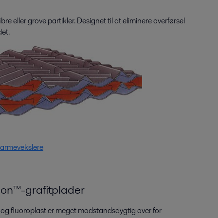
ibre eller grove partikler. Designet til at eliminere overførsel
det.
armevekslere
bon™-grafitplader
t og fluoroplast er meget modstandsdygtig over for