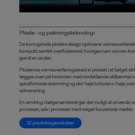
Plade- og pakningsteknologi
De korrugerede pladers design optimerer varmeoverførslen
kompakt samlet overfladeareal, hvorigennem varmen kan o
gas til en anden.
Pladernes varmeoverføringsareal er presset i et bølget si
lægges oven på hinanden med modstående sildbenmønstr
spiralformede strømning og den høje turbulens i høje overf
selvrensning.
En ændring i bølgemønsteret gør det muligt at anvende va
processer, selv i processer med meget forurenede medier.
12 produktegenskaber