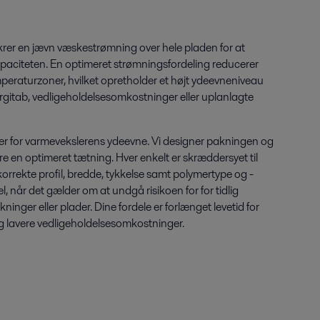
rer en jævn væskestrømning over hele pladen for at
aciteten. En optimeret strømningsfordeling reducerer
peraturzoner, hvilket opretholder et højt ydeevneniveau
gitab, vedligeholdelsesomkostninger eller uplanlagte
 for varmevekslerens ydeevne. Vi designer pakningen og
re en optimeret tætning. Hver enkelt er skræddersyet til
rrekte profil, bredde, tykkelse samt polymertype og -
l, når det gælder om at undgå risikoen for for tidlig
ninger eller plader. Dine fordele er forlænget levetid for
g lavere vedligeholdelsesomkostninger.