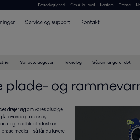
Bæredygtighed
Om Alfa Laval
Karriere
Presse
N
ninger
Service og support
Kontakt
strier
Seneste udgaver
Teknologi
Sådan fungerer det
e plade- og rammevar
et drejer sig om vores alsidige
g og krævende processer,
evarer og medicinalindustrien
ibrøse medier – så får du lavere