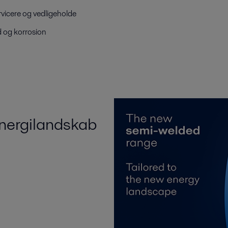
icere og vedligeholde
id og korrosion
energilandskab