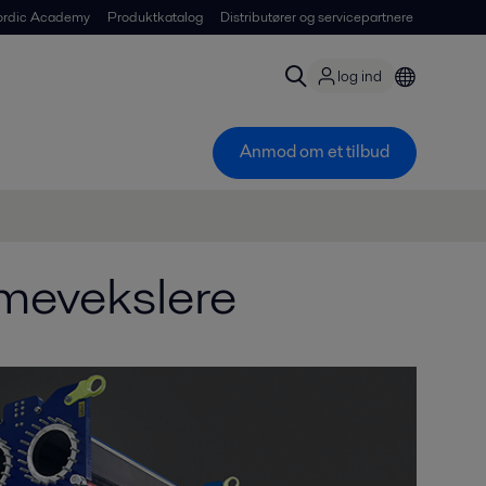
ordic Academy
Produktkatalog
Distributører og servicepartnere
log ind
Anmod om et tilbud
mevekslere