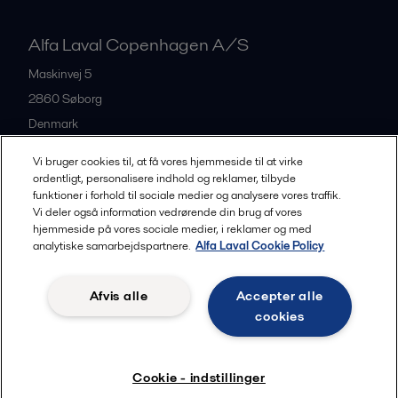
Alfa Laval Copenhagen A/S
Maskinvej 5
2860
Søborg
Denmark
+45 39 53 60 00
Vi bruger cookies til, at få vores hjemmeside til at virke
ordentligt, personalisere indhold og reklamer, tilbyde
funktioner i forhold til sociale medier og analysere vores traffik.
All offices and partners
Vi deler også information vedrørende din brug af vores
hjemmeside på vores sociale medier, i reklamer og med
analytiske samarbejdspartnere.
Alfa Laval Cookie Policy
Privacy policy
Cookies policy
Legal terms and conditions
Afvis alle
Accepter alle
Community guidelines
cookies
Følg
Cookie - indstillinger
© 2015-2026, ALFA LAVAL