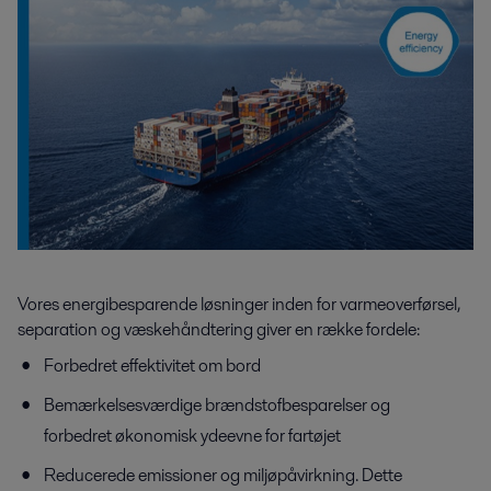
Vores energibesparende løsninger inden for varmeoverførsel,
separation og væskehåndtering giver en række fordele:
Forbed
r
e
t
effektivitet
om bord
Bemærkelsesværdige brændstofbesparelser og
forbedret økonomisk ydeevne for fartøjet
R
educerede
emissioner og
miljøpåvirkning
.
Dette