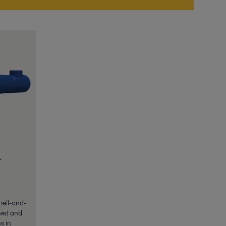
-
hell-and-
ned and
s in