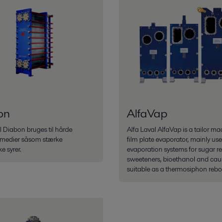
on
AlfaVap
l Diabon bruges til hårde
Alfa Laval AlfaVap is a tailor ma
medier såsom stærke
film plate evaporator, mainly use
e syrer.
evaporation systems for sugar ref
sweeteners, bioethanol and caus
suitable as a thermosiphon reboi