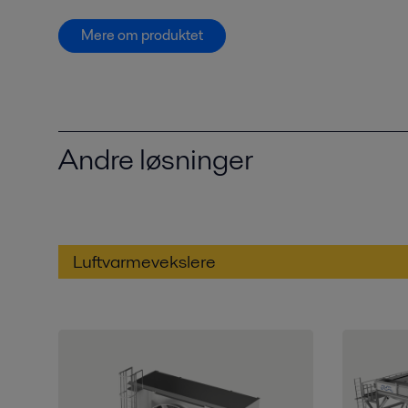
Mere om produktet
Andre løsninger
Luftvarmevekslere