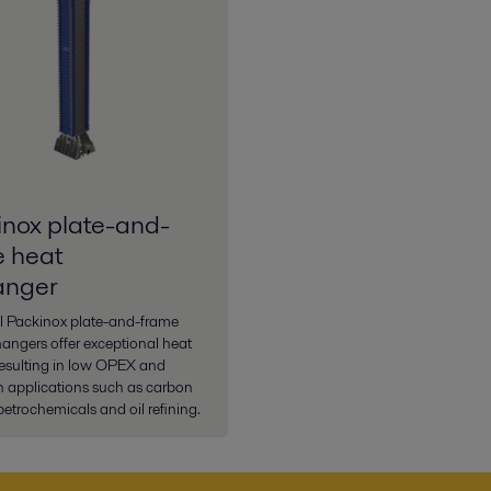
nox plate-and-
e heat
anger
al Packinox plate-and-frame
angers offer exceptional heat
 resulting in low OPEX and
 applications such as carbon
petrochemicals and oil refining.