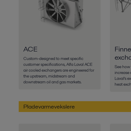
ACE
Finne
exch
Custom-designed to meet specific
customer specifications, Alfa Laval ACE
See how 
air cooled exchangers are engineered for
increase o
the upstream, midstream and
Laval’s e
downstream oil and gas markets.
heat exc
Pladevarmevekslere