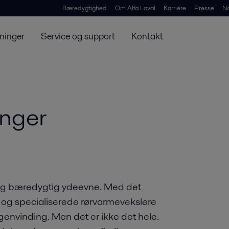
Bæredygtighed
Om Alfa Laval
Karriere
Presse
N
ninger
Service og support
Kontakt
inger
 og bæredygtig ydeevne. Med det
og specialiserede rørvarmevekslere
genvinding. Men det er ikke det hele.