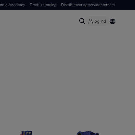
ordic Academy
Produktkatalog
Distributører og servicepartnere
log ind