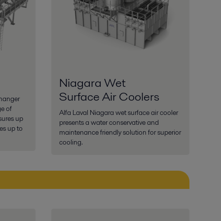
Niagara Wet
Surface Air Coolers
changer
ge of
Alfa Laval Niagara wet surface air cooler
sures up
presents a water conservative and
es up to
maintenance friendly solution for superior
cooling.