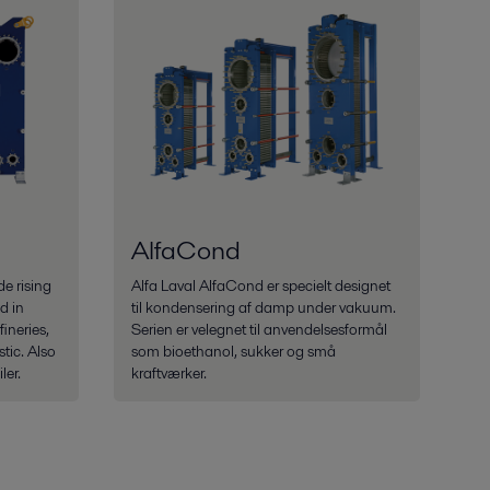
AlfaCond
de rising
Alfa Laval AlfaCond er specielt designet
d in
til kondensering af damp under vakuum.
ineries,
Serien er velegnet til anvendelsesformål
tic. Also
som bioethanol, sukker og små
ler.
kraftværker.