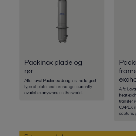
Packinox plade og
Packi
rør
fram
exch
Alfa Laval Packinox design is the largest
type of plate heat exchanger currently
Alfa Lav
available anywhere in the world.
heat exch
transfer,
CAPEX in
capture, 