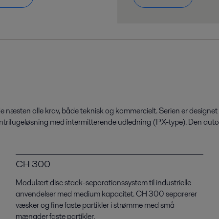
de næsten alle krav, både teknisk og kommercielt. Serien er designet 
 en centrifugeløsning med intermitterende udledning (PX-type). Den a
CH 300
Modulært disc stack-separationssystem til industrielle
anvendelser med medium kapacitet. CH 300 separerer
væsker og fine faste partikler i strømme med små
mængder faste partikler.