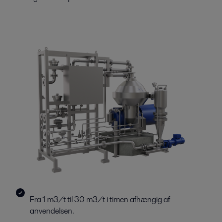
Fra 1 m3/t til 30 m3/t i timen afhængig af
anvendelsen.