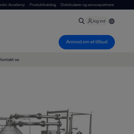
ordic Academy
Produktkatalog
Distributører og servicepartnere
log ind
Anmod om et tilbud
Kontakt os