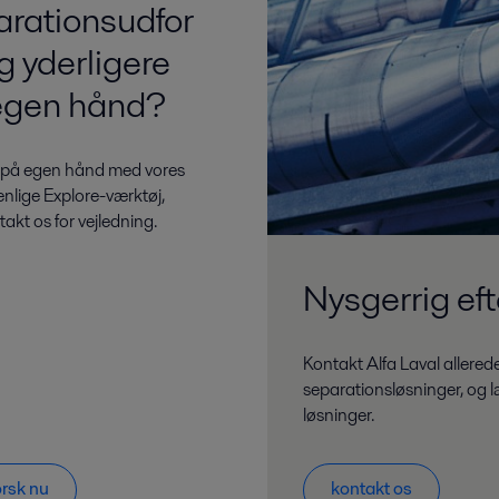
arationsudfor
g yderligere
egen hånd?
 på egen hånd med vores
nlige Explore-værktøj,
takt os for vejledning.
Nysgerrig eft
Kontakt Alfa Laval allerede
separationsløsninger, og 
løsninger.
rsk nu
kontakt os