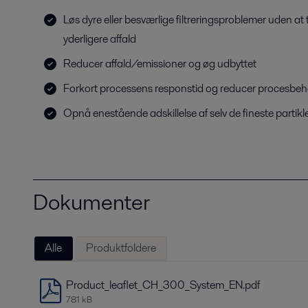
Løs dyre eller besværlige filtreringsproblemer uden at t
yderligere affald
Reducer affald/emissioner og øg udbyttet
Forkort processens responstid og reducer procesbe
Opnå enestående adskillelse af selv de fineste partikl
Dokumenter
Alle
Produktfoldere
Product_leaflet_CH_300_System_EN.pdf
781 kB