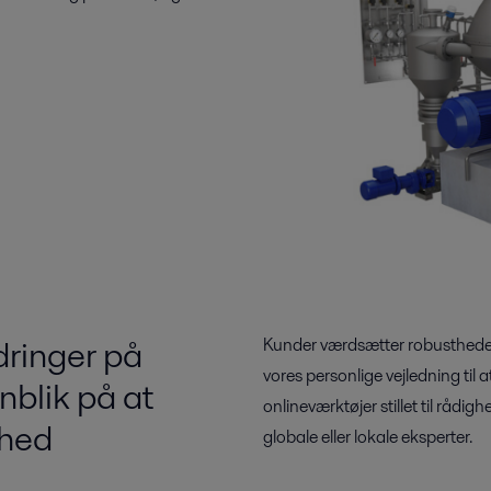
dringer på
Kunder værdsætter robustheden
vores personlige vejledning til a
blik på at
onlineværktøjer stillet til råd
mhed
globale eller lokale eksperter.