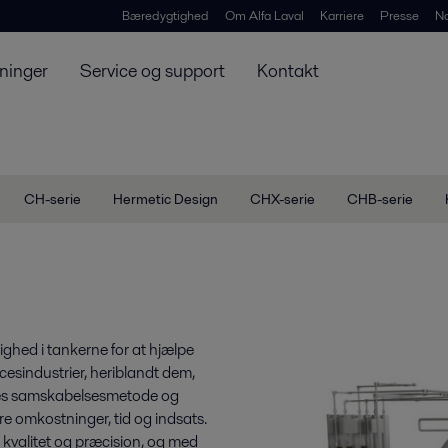
Bæredygtighed
Om Alfa Laval
Karriere
Presse
N
ninger
Service og support
Kontakt
CH-serie
Hermetic Design
CHX-serie
CHB-serie
ighed i tankerne for at hjælpe
esindustrier, heriblandt dem,
Vores samskabelsesmetode og
 omkostninger, tid og indsats.
 kvalitet og præcision, og med