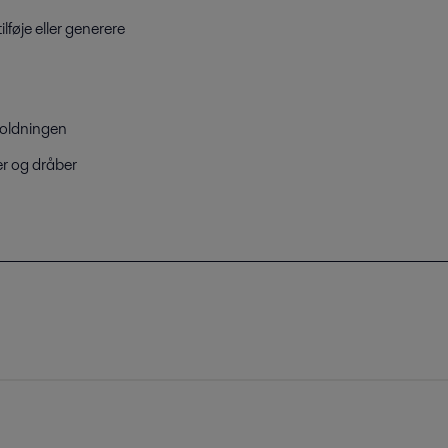
ilføje eller generere
holdningen
er og dråber