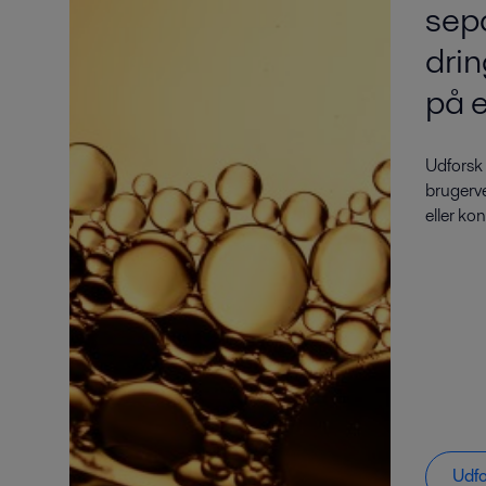
sep
drin
på 
Udforsk
brugerve
eller kon
Udfo