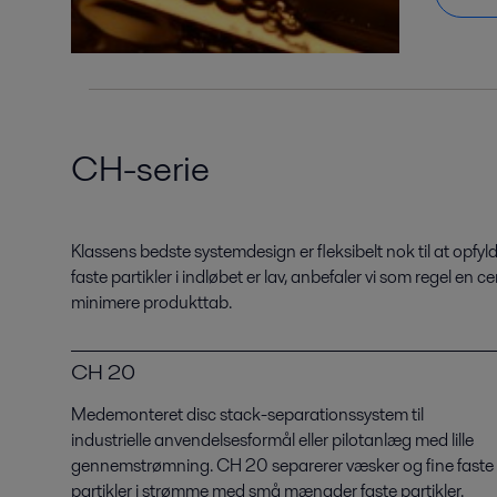
CH-serie
Klassens bedste systemdesign er fleksibelt nok til at opfyl
faste partikler i indløbet er lav, anbefaler vi som regel
minimere produkttab.
CH 20
Medemonteret disc stack-separationssystem til
industrielle anvendelsesformål eller pilotanlæg med lille
gennemstrømning. CH 20 separerer væsker og fine faste
partikler i strømme med små mængder faste partikler.