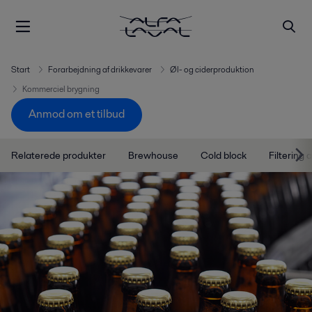
Start
Forarbejdning af drikkevarer
Øl- og ciderproduktion
Kommerciel brygning
Anmod om et tilbud
Relaterede produkter
Brewhouse
Cold block
Filtering