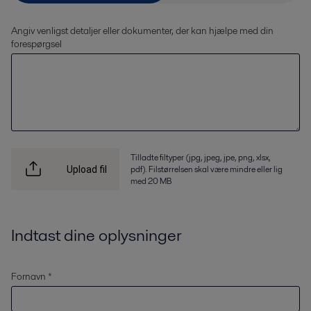
Angiv venligst detaljer eller dokumenter, der kan hjælpe med din
forespørgsel
Tilladte filtyper (jpg, jpeg, jpe, png, xlsx,
pdf). Filstørrelsen skal være mindre eller lig
Upload fil
med 20 MB
Indtast dine oplysninger
Fornavn *