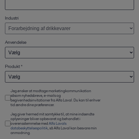
Industri
Anvendelse
Produkt
*
Jeg ønsker at modtage marketingkommunikation
såsom nyhedsbreve, e-mails og
begivenhedsinvitationer fra Alfa Laval. Du kan til enhver
tid ændre dine præferencer.
Jeg giver hermed mit samtykke til, at mine indsendte
oplysninger bliver opbevaret og behandlet i
overensstemmelse med
Alfa Lavals
databeskyttelsespolitik
, så Alfa Laval kan besvare min
anmodning.