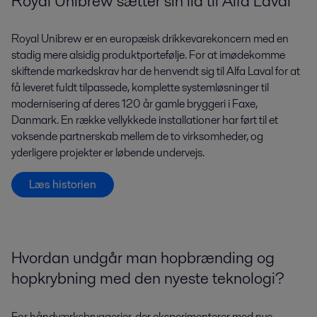
Royal Unibrew sætter sin lid til Alfa Laval
Royal Unibrew er en europæisk drikkevarekoncern med en
stadig mere alsidig produktportefølje. For at imødekomme
skiftende markedskrav har de henvendt sig til Alfa Laval for at
få leveret fuldt tilpassede, komplette systemløsninger til
modernisering af deres 120 år gamle bryggeri i Faxe,
Danmark. En række vellykkede installationer har ført til et
voksende partnerskab mellem de to virksomheder, og
yderligere projekter er løbende undervejs.
Læs historien
Hvordan undgår man hopbrænding og
hopkrybning med den nyeste teknologi?
For håndværksbryggerier, der eksperimenterer med nye