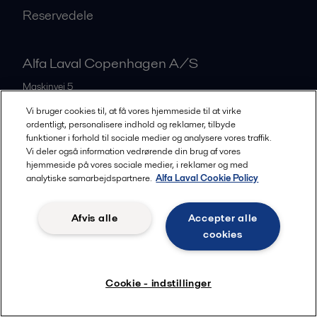
Reservedele
Alfa Laval Copenhagen A/S
Maskinvej 5
2860
Søborg
Vi bruger cookies til, at få vores hjemmeside til at virke
ordentligt, personalisere indhold og reklamer, tilbyde
Denmark
funktioner i forhold til sociale medier og analysere vores traffik.
+45 39 53 60 00
Vi deler også information vedrørende din brug af vores
hjemmeside på vores sociale medier, i reklamer og med
analytiske samarbejdspartnere.
Alfa Laval Cookie Policy
All offices and partners
Afvis alle
Accepter alle
cookies
Privacy policy
Cookies policy
Legal terms and conditions
Community guidelines
Cookie - indstillinger
Følg