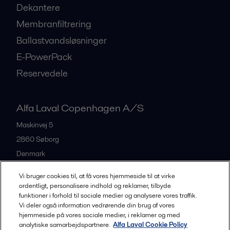
Dekantere
Membranfiltrering
Ballastvandsløsninger
E-PowerPack
Reservedele
Alfa Laval Copenhagen A/S
Maskinvej 5
2860
Søborg
Denmark
+45 39 53 60 00
Vi bruger cookies til, at få vores hjemmeside til at virke
ordentligt, personalisere indhold og reklamer, tilbyde
funktioner i forhold til sociale medier og analysere vores traffik.
All offices and partners
Vi deler også information vedrørende din brug af vores
hjemmeside på vores sociale medier, i reklamer og med
analytiske samarbejdspartnere.
Alfa Laval Cookie Policy