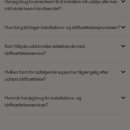
Har jeg brug for jeres team til at installere mit udstyr, eller kan
mit lokale team håndtere det?
Hvor lang tid tager installations- og idriftsættelsesprocessen?
Kan I tilbyde uddannelse sideløbende med
idriftsættelsesservice?
Hvilken form for opfølgende support er tilgængelig efter
udstyrs idriftsættelse?
Hvornår har jeg brug for installations- og
idriftsættelsesservices?