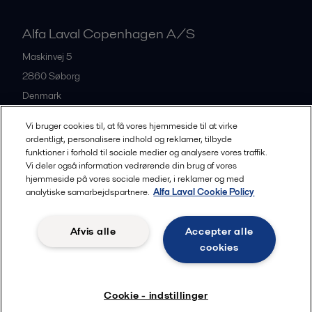
Alfa Laval Copenhagen A/S
Maskinvej 5
2860
Søborg
Denmark
+45 39 53 60 00
Vi bruger cookies til, at få vores hjemmeside til at virke
ordentligt, personalisere indhold og reklamer, tilbyde
funktioner i forhold til sociale medier og analysere vores traffik.
All offices and partners
Vi deler også information vedrørende din brug af vores
hjemmeside på vores sociale medier, i reklamer og med
analytiske samarbejdspartnere.
Alfa Laval Cookie Policy
Privacy policy
Cookies policy
Legal terms and conditions
Afvis alle
Accepter alle
Community guidelines
cookies
Følg
Cookie - indstillinger
© 2015-2026, ALFA LAVAL