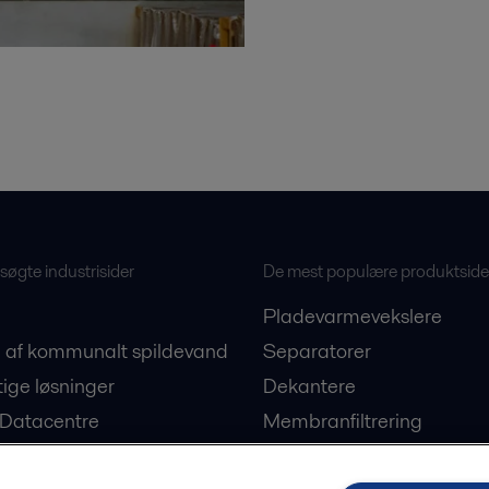
øgte industrisider
De mest populære produktside
Pladevarmevekslere
 af kommunalt spildevand
Separatorer
ige løsninger
Dekantere
 Datacentre
Membranfiltrering
on af plantebaserede
Ballastvandsløsninger