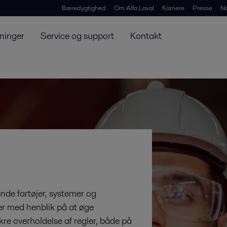
Bæredygtighed
Om Alfa Laval
Karriere
Presse
N
ninger
Service og support
Kontakt
nde fartøjer, systemer og
r med henblik på at øge
ikre overholdelse af regler, både på