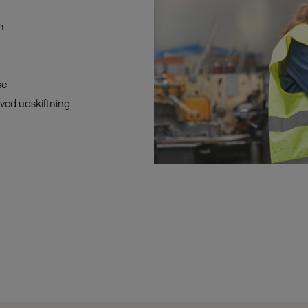
m
se
 ved udskiftning