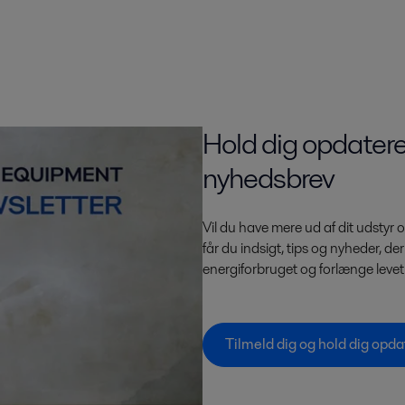
Hold dig opdatere
nyhedsbrev
Vil du have mere ud af dit udstyr
får du indsigt, tips og nyheder, d
energiforbruget og forlænge leveti
Tilmeld dig og hold dig opda