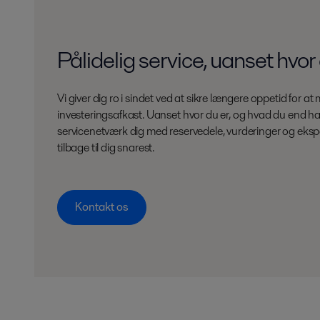
Pålidelig service, uanset hvor
Vi giver dig ro i sindet ved at sikre længere oppetid for a
investeringsafkast. Uanset hvor du er, og hvad du end har
servicenetværk dig med reservedele, vurderinger og ekspe
tilbage til dig snarest.
Kontakt os