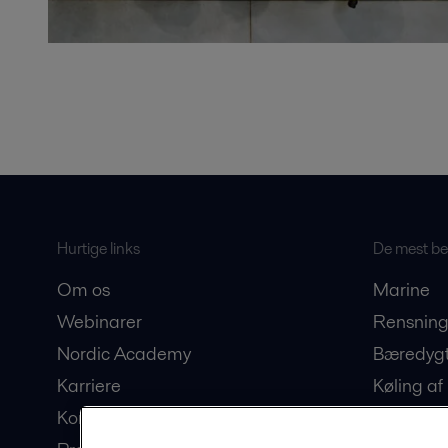
Hurtige links
De mest bes
Om os
Marine
Webinarer
Rensning
Nordic Academy
Bæredygt
Karriere
Køling af
Kontakt os
Produkti