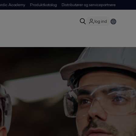
ordic Academy
Produktkatalog
Distributører og servicepartnere
log ind