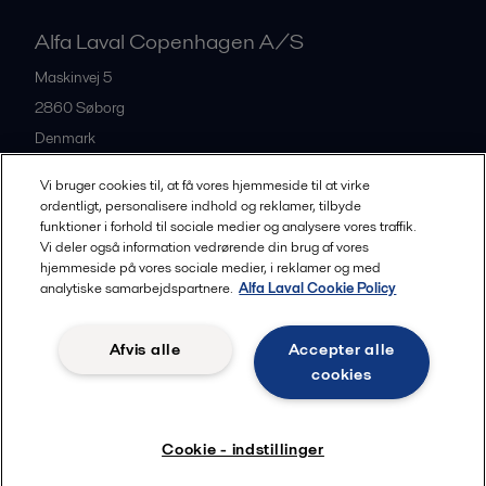
Alfa Laval Copenhagen A/S
Maskinvej 5
2860
Søborg
Denmark
+45 39 53 60 00
Vi bruger cookies til, at få vores hjemmeside til at virke
ordentligt, personalisere indhold og reklamer, tilbyde
funktioner i forhold til sociale medier og analysere vores traffik.
All offices and partners
Vi deler også information vedrørende din brug af vores
hjemmeside på vores sociale medier, i reklamer og med
analytiske samarbejdspartnere.
Alfa Laval Cookie Policy
Privacy policy
Cookies policy
Legal terms and conditions
Afvis alle
Accepter alle
Community guidelines
cookies
Følg
Cookie - indstillinger
© 2015-2026, ALFA LAVAL