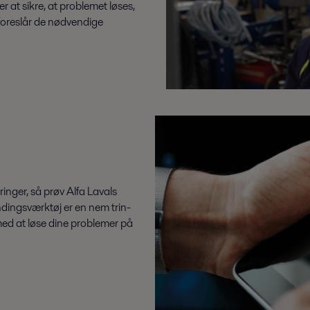
r at sikre, at problemet løses,
foreslår de nødvendige
nger, så prøv Alfa Lavals
findingsværktøj er en nem trin-
med at løse dine problemer på