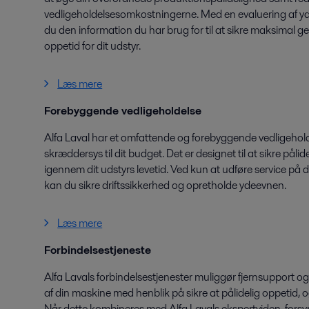
vedligeholdelsesomkostningerne. Med en evaluering af ydee
du den information du har brug for til at sikre maksimal
oppetid for dit udstyr.
Læs mere
Forebyggende vedligeholdelse
Alfa Laval har et omfattende og forebyggende vedligehol
skræddersys til dit budget. Det er designet til at sikre på
igennem dit udstyrs levetid. Ved kun at udføre service på d
kan du sikre driftssikkerhed og opretholde ydeevnen.
Læs mere
Forbindelsestjeneste
Alfa Lavals forbindelsestjenester muliggør fjernsupport 
af din maskine med henblik på sikre at pålidelig oppetid, 
Når dette kombineres med Alfa Lavals ekspertviden, for