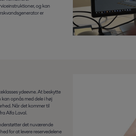
iceinstruktioner, og kan
 ferskvandsgenerator er
steklasses ydeevne. At beskytte
un kan opnås med dele i høj
barhed. Når det kommer til
fra Alfa Laval.
understøtter det nuværende
hed for at levere reservedelene