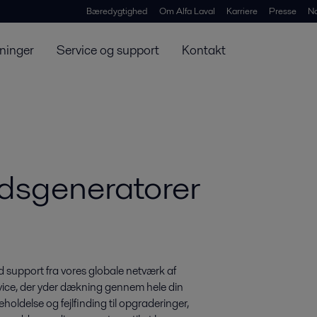
Bæredygtighed
Om Alfa Laval
Karriere
Presse
N
ninger
Service og support
Kontakt
andsgeneratorer
ld support fra vores globale netværk af
ervice, der yder dækning gennem hele din
holdelse og fejlfinding til opgraderinger,