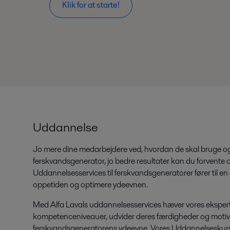
Klik for at starte!
Uddannelse
Jo mere dine medarbejdere ved, hvordan de skal bruge og 
ferskvandsgenerator, jo bedre resultater kan du forvente a
Uddannelsesservices til ferskvandsgeneratorer fører til en
oppetiden og optimere ydeevnen.
Med Alfa Lavals uddannelsesservices hæver vores eksper
kompetenceniveauer, udvider deres færdigheder og motiver
ferskvandsgeneratorens ydeevne. Vores Uddannelseskur