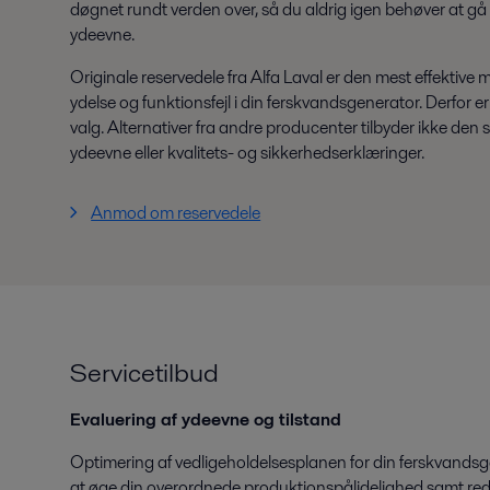
døgnet rundt verden over, så du aldrig igen behøver at g
ydeevne.
Originale reservedele fra Alfa Laval er den mest effekti
ydelse og funktionsfejl i din ferskvandsgenerator. Derfor 
valg. Alternativer fra andre producenter tilbyder ikke 
ydeevne eller kvalitets- og sikkerhedserklæringer.
Anmod om reservedele
Servicetilbud
Evaluering af ydeevne og tilstand
Optimering af vedligeholdelsesplanen for din ferskvandsg
at øge din overordnede produktionspålidelighed samt re