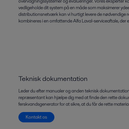
overvågningssystemer og evalueringer. Vores eksperter ka
vedligeholde dit system på en måde som maksimerer yde
distributionsnetværk kan vi hurtigt levere de nødvendige 
kombineres i en omfattende Alfa Laval-serviceaftale, der e
Teknisk dokumentation
Leder du efter manualer og anden teknisk dokumentation?
repræsentant kan hjælpe dig med at finde den rette dokum
ferskvandsgenerator for at sikre, at du får de rette materiale
Kontakt os