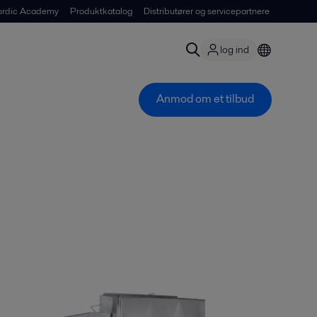
ordic Academy
Produktkatalog
Distributører og servicepartnere
log ind
Anmod om et tilbud