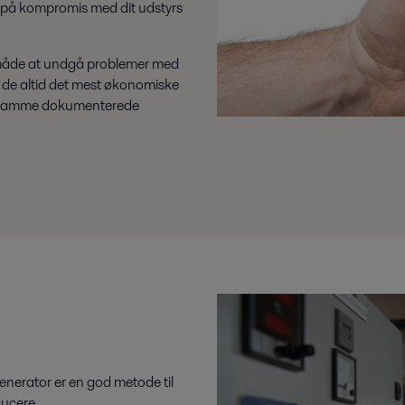
å på kompromis med dit udstyrs
ve måde at undgå problemer med
er de altid det mest økonomiske
den samme dokumenterede
enerator er en god metode til
ducere