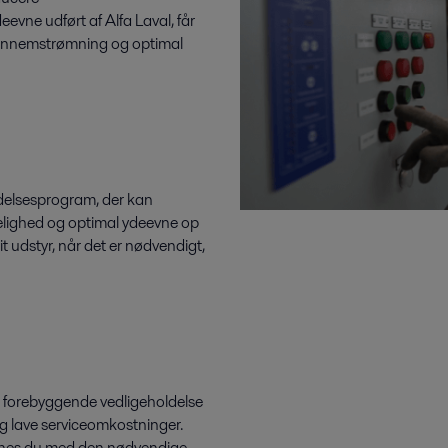
vne udført af Alfa Laval, får
 gennemstrømning og optimal
delsesprogram, der kan
lidelighed og optimal ydeevne op
it udstyr, når det er nødvendigt,
og forebyggende vedligeholdelse
og lave serviceomkostninger.
synes du med den nødvendige