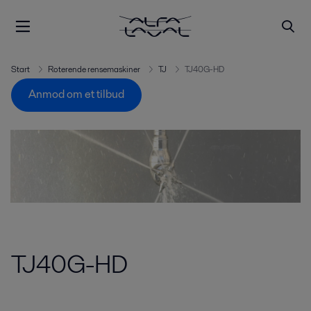
Start
Roterende rensemaskiner
TJ
TJ40G-HD
Anmod om et tilbud
TJ40G-HD