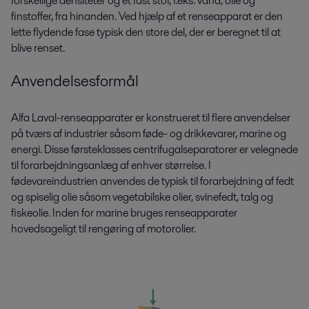
forskellige densiteter og et fast stof, f.eks. vand, olie og
finstoffer, fra hinanden. Ved hjælp af et renseapparat er den
lette flydende fase typisk den store del, der er beregnet til at
blive renset.
Anvendelsesformål
Alfa Laval-renseapparater er konstrueret til flere anvendelser
på tværs af industrier såsom føde- og drikkevarer, marine og
energi. Disse førsteklasses centrifugalseparatorer er velegnede
til forarbejdningsanlæg af enhver størrelse. I
fødevareindustrien anvendes de typisk til forarbejdning af fedt
og spiselig olie såsom vegetabilske olier, svinefedt, talg og
fiskeolie. Inden for marine bruges renseapparater
hovedsageligt til rengøring af motorolier.