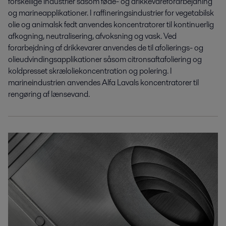
forskellige industrier såsom føde- og drikkevareforarbejdning
og marineapplikationer. I raffineringsindustrier for vegetabilsk
olie og animalsk fedt anvendes koncentratorer til kontinuerlig
afkogning, neutralisering, afvoksning og vask. Ved
forarbejdning af drikkevarer anvendes de til afolierings- og
olieudvindingsapplikationer såsom citronsaftafoliering og
koldpresset skræloliekoncentration og polering. I
marineindustrien anvendes Alfa Lavals koncentratorer til
rengøring af lænsevand.