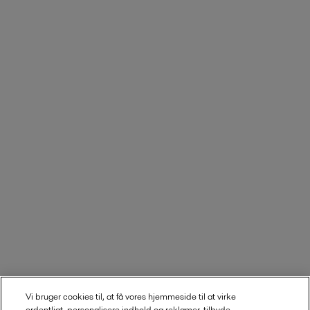
Vi bruger cookies til, at få vores hjemmeside til at virke
ordentligt, personalisere indhold og reklamer, tilbyde