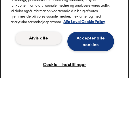
funktioner i forhold til sociale medier og analysere vores traffik.
Vi deler også information vedrørende din brug af vores
hjemmeside på vores sociale medier, i reklamer og med
analytiske samarbejdspartnere.
Alfa Laval Cookie Policy
Afvis alle
Accepter alle
cookies
Cookie - indstillinger
Banebrydende løsninger
Vi arbejder kontinuerligt på at styrke vores løsninger
ved at udvikle og udvide både etablerede og nye
teknologier og anvendelser. Vi tilbyder vores kunder
nogle af verdens førende løsninger inden for
varmeoverførsel, separation og væskehåndtering.
Lige nu, i mere end 100 lande, hjælper vi med at