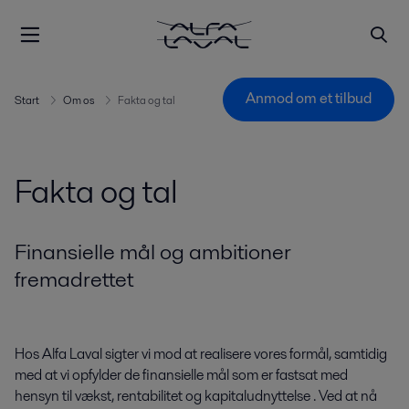
Anmod om et tilbud
Start
Om os
Fakta og tal
Fakta og tal
Finansielle mål og ambitioner
fremadrettet
Hos Alfa Laval sigter vi mod at realisere vores formål, samtidig
med at vi opfylder de finansielle mål
som er fastsat
med
hensyn til
vækst,
rentabilitet
og kapitaludnyttelse
.
Ved at nå