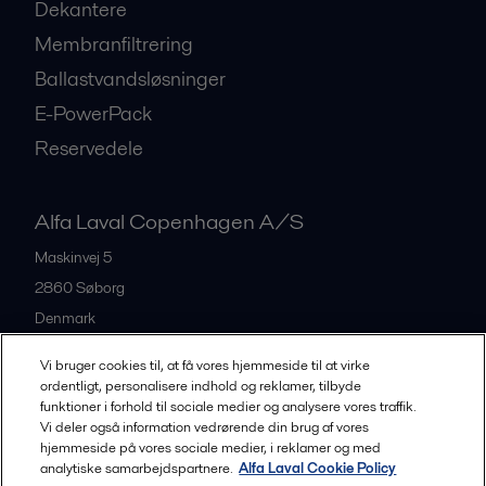
Dekantere
Membranfiltrering
Ballastvandsløsninger
E-PowerPack
Reservedele
Alfa Laval Copenhagen A/S
Maskinvej 5
2860
Søborg
Denmark
+45 39 53 60 00
Vi bruger cookies til, at få vores hjemmeside til at virke
ordentligt, personalisere indhold og reklamer, tilbyde
funktioner i forhold til sociale medier og analysere vores traffik.
All offices and partners
Vi deler også information vedrørende din brug af vores
hjemmeside på vores sociale medier, i reklamer og med
analytiske samarbejdspartnere.
Alfa Laval Cookie Policy