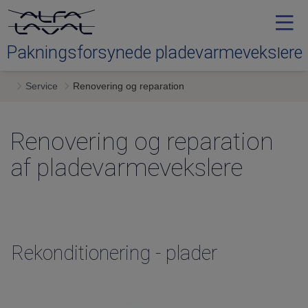
Pakningsforsynede pladevarmevekslere
Service
Renovering og reparation
Typer
Renovering og reparation
Service
af pladevarmevekslere
Downloads
Kontakt os
Rekonditionering - plader