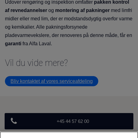
Udover
rengøring og inspektion
omfatter
pakken kontrol
af revnedannelser
og
montering af pakninger
med limfri
midler eller med lim, der er modstandsdygtig overfor varme
og kemikalier. Alle pakningsforsynede
pladevarmevekslere, der renoveres på denne måde, får en
garanti
fra Alfa Laval.
Vil du vide mere
Bliv kontaktet af vores serviceafdeling
+45 44 57 62 00