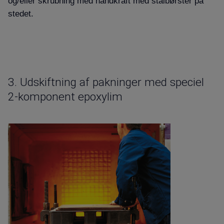
og/eller skrubning med håndkraft med stålbørster på
stedet.
3.
Udskiftning af pakninger med speciel
2-komponent epoxylim