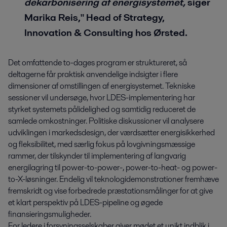
dekarbonisering af energisystemet,
siger
Marika Reis," Head of Strategy,
Innovation & Consulting hos Ørsted.
Det omfattende to-dages program er struktureret, så
deltagerne får praktisk anvendelige indsigter i flere
dimensioner af omstillingen af energisystemet. Tekniske
sessioner vil undersøge, hvor LDES-implementering har
styrket systemets pålidelighed og samtidig reduceret de
samlede omkostninger. Politiske diskussioner vil analysere
udviklingen i markedsdesign, der værdsætter energisikkerhed
og fleksibilitet, med særlig fokus på lovgivningsmæssige
rammer, der tilskynder til implementering af langvarig
energilagring til power-to-power-, power-to-heat- og power-
to-X-løsninger. Endelig vil teknologidemonstrationer fremhæve
fremskridt og vise forbedrede præstationsmålinger for at give
et klart perspektiv på LDES-pipeline og øgede
finansieringsmuligheder.
For ledere i forsyningsselskaber giver mødet et unikt indblik i