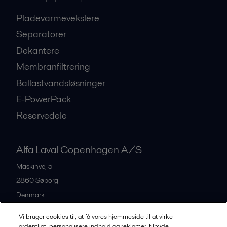
Pladevarmevekslere
Separatorer
Dekantere
Membranfiltrering
Ballastvandsløsninger
E-PowerPack
Reservedele
Alfa Laval Copenhagen A/S
Maskinvej 5
2860
Søborg
Denmark
+45 39 53 60 00
Vi bruger cookies til, at få vores hjemmeside til at virke
ordentligt, personalisere indhold og reklamer, tilbyde