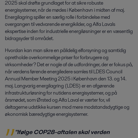
2025 skal drøfte grundlaget for at sikre robuste 
energisystemer, når de mødes i København i midten af maj. 
Energilagring spiller en særlig rolle i forbindelse med 
overgangen til vedvarende energikilder, og Alfa Lavals 
ekspertise inden for industrielle energiløsninger er en væsentlig 
bidragsyder til området.
Hvordan kan man sikre en pålidelig elforsyning og samtidig
opretholde overkommelige priser for forbrugere og
virksomheder? Det er nogle af de udfordringer, der er fokus på,
når verdens førende energiledere samles til LDES Council
Annual Member Meeting 2025 i København den 13. og 14.
maj. Langvarig energilagring (LDES) er en afgørende
infrastrukturløsning for nutidens energisystemer, og på
årsmødet, som Ørsted og Alfa Laval er værter for, vil
deltagerne udstikke kursen mod mere modstandsdygtige og
økonomisk bæredygtige energisystemer.
"Ifølge COP28-aftalen skal verden