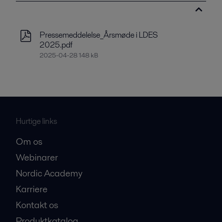
Pressemeddelelse_Årsmøde i LDES
2025.pdf
2025-04-28 148 kB
Hurtige links
Om os
Webinarer
Nordic Academy
Karriere
Kontakt os
Produktkatalog