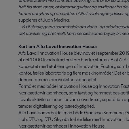
understøtte en virksomheds udvikling i fire år for så at s
helt fra start været, at forretningsideer og snitflader fra
kunne udnyttes og omsættes i Alfa Lavals egne ydelser og
suppleres af Juan Medina:
- Vi vil stadig gerne samarbejde om viden- og erfaringsudv
det udvikler sig til et reelt, kommercielt samarbejde, fx med i
Kort om Alfa Laval Innovation House:
Alfa Laval Innovation House blev indviet i september 2019
af det 1.000 kvadratmeter store hus fra starten. Blot ét år
konceptet med etableringen af Innovation Factory, som b
kontor, fælles laboratorie og flere maskinområder. Det er b
danner rammen om væksthuskonceptet.
Formålet med både Innovation House og Innovation Facto
iværksættervirksomheder, som først og fremmest beskæftiger
Lavals aktiviteter inden for varmeoverførsel, separation
temaer digitalisering og bæredygtighed.
Alfa Laval samarbejder med både Gladsaxe Kommune, G
Hub, DTU og DTU Skylab i forbindelse med Innovation Hou
iværksættervirksomheder i Innovation House.