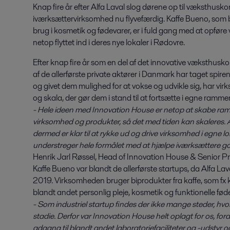
Knap fire år efter Alfa Laval slog dørene op til væksthusk
iværksættervirksomhed nu flyvefærdig. Kaffe Bueno, som bl
brug i kosmetik og fødevarer, er i fuld gang med at opføre ve
netop flyttet ind i deres nye lokaler i Rødovre.
Efter knap fire år som en del af det innovative væksthus
af de allerførste private aktører i Danmark har taget spi
og givet dem mulighed for at vokse og udvikle sig, har 
og skala, der gør dem i stand til at fortsætte i egne ramm
- Hele ideen med Innovation House er netop at skabe ramm
virksomhed og produkter, så det med tiden kan skaleres. A
dermed er klar til at rykke ud og drive virksomhed i egne loka
understreger hele formålet med at hjælpe iværksættere go
Henrik Jarl Røssel, Head of Innovation House & Senior 
Kaffe Bueno var blandt de allerførste startups, da Alfa La
2019. Virksomheden bruger biprodukter fra kaffe, som fx k
blandt andet personlig pleje, kosmetik og funktionelle fød
- Som industriel startup findes der ikke mange steder, hvor
stadie. Derfor var Innovation House helt oplagt for os, fo
adgang til blandt andet laboratoriefaciliteter og -udstyr o