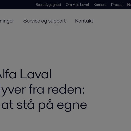
Bæredygtighed
Om Alfa Laval
Karriere
Presse
N
ninger
Service og support
Kontakt
Alfa Laval
yver fra reden:
l at stå på egne