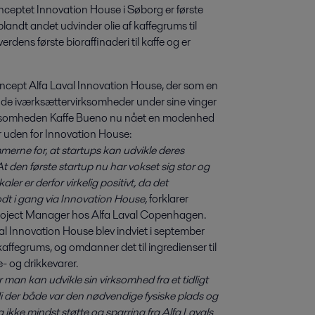
onceptet Innovation House i Søborg er første 
andt andet udvinder olie af kaffegrums til 
rdens første bioraffinaderi til kaffe og er 
koncept Alfa Laval Innovation House, der som en
rende iværksættervirksomheder under sine vinger
virksomheden Kaffe Bueno nu nået en modenhed
er uden for Innovation House:
erne for, at startups kan udvikle deres
t den første startup nu har vokset sig stor og
ler er derfor virkelig positivt, da det
dt i gang via Innovation House,
forklarer
Project Manager hos Alfa Laval Copenhagen.
val Innovation House blev indviet i september
affegrums, og omdanner det til ingredienser til
e- og drikkevarer.
 man kan udvikle sin virksomhed fra et tidligt
rdi der både var den nødvendige fysiske plads og
g ikke mindst støtte og sparring fra Alfa Lavals