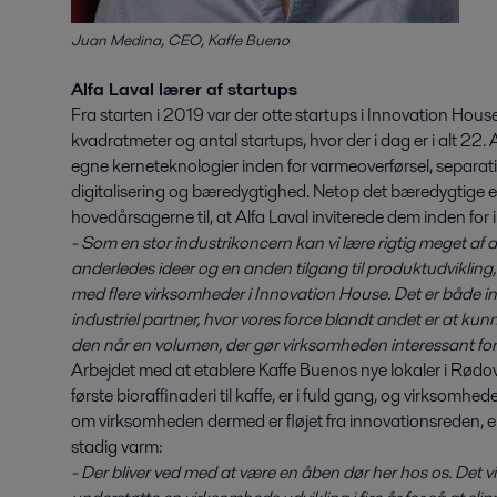
Juan Medina, CEO, Kaffe Bueno
Alfa Laval lærer af startups
Fra starten i 2019 var der otte startups i Innovation House
kvadratmeter og antal startups, hvor der i dag er i alt 22. A
egne kerneteknologier inden for varmeoverførsel, separa
digitalisering og bæredygtighed. Netop det bæredygtige e
hovedårsagerne til, at Alfa Laval inviterede dem inden for
- Som en stor industrikoncern kan vi lære rigtig meget af
anderledes ideer og en anden tilgang til produktudvikling,
med flere virksomheder i Innovation House. Det er både i
industriel partner, hvor vores force blandt andet er at ku
den når en volumen, der gør virksomheden interessant fo
Arbejdet med at etablere Kaffe Buenos nye lokaler i Rødo
første bioraffinaderi til kaffe, er i fuld gang, og virksomhed
om virksomheden dermed er fløjet fra innovationsreden, er
stadig varm:
- Der bliver ved med at være en åben dør her hos os. Det v