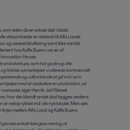
, som siden da er vokset støt i både
lle virksomheder er relateret til Alfa Lavals
tion og væskehåndtering samt ikke mindst
lement hos Kaffe Bueno var en af
 i Innovation House:
 de små startups, som har gode og ofte
 og faktisk samarbejder vi allerede kommercielt
nspirerende og udfordrende at gå ind i som
nne hjælpe med at opskalere en produktion, så
r markedet,
siger Henrik Jarl Røssel.
vre, hvor der blandt andet skal bygges verdens
en er netop rykket ind i de nye lokaler. Men selv
 linjen mellem Alfa Laval og Kaffe Bueno
il ganske enkelt ikke give mening at