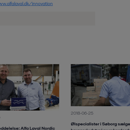
ww.alfalaval.dk/innovation
2018-06-25
0
Ølspecialister i Søborg sælge
delelse: Alfa Laval Nordic