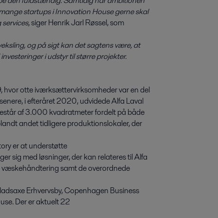
lippe den fuldstændig. Samtidig har ambitionen
 de mange startups i Innovation House gerne skal
 services,
siger Henrik Jarl Røssel, som
eksling, og på sigt kan det sagtens være, at
nvesteringer i udstyr til større projekter.
, hvor otte iværksættervirksomheder var en del
 senere, i efteråret 2020, udvidede Alfa Laval
estår af 3.000 kvadratmeter fordelt på både
landt andet tidligere produktionslokaler, der
ry er at understøtte
 sig med løsninger, der kan relateres til Alfa
 og væskehåndtering samt de overordnede
ladsaxe Erhvervsby, Copenhagen Business
se. Der er aktuelt 22