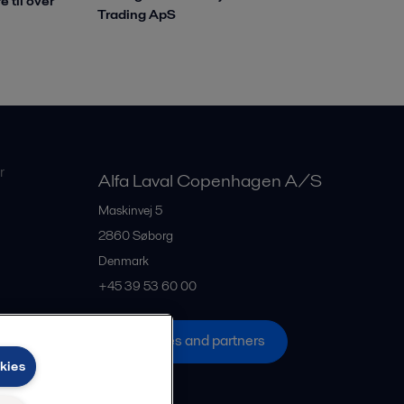
e til over
Trading ApS
r
Alfa Laval Copenhagen A/S
Maskinvej 5
2860
Søborg
Denmark
+45 39 53 60 00
All offices and partners
kies