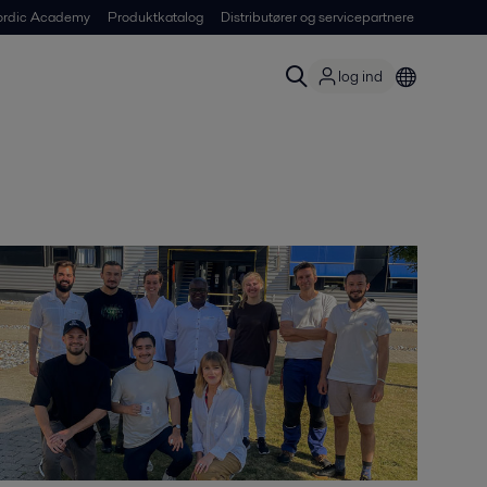
ordic Academy
Produktkatalog
Distributører og servicepartnere
log ind