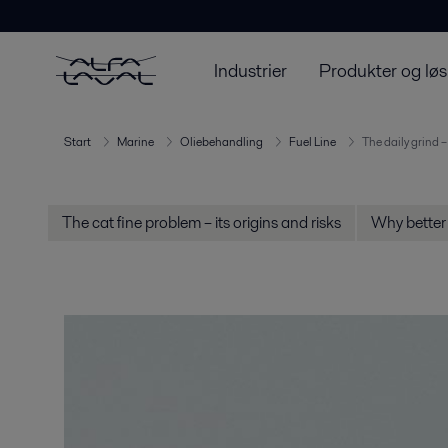
Industrier
Produkter og løs
Start
Marine
Oliebehandling
Fuel Line
The daily grind –
The cat fine problem – its origins and risks
Why better 