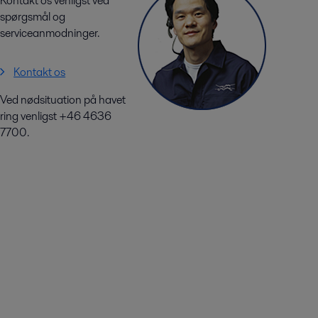
Kontakt os venligst ved
spørgsmål og
serviceanmodninger.
Kontakt os
Ved nødsituation på havet
ring venligst +46 4636
7700.