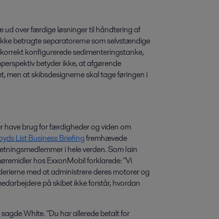
ud over færdige løsninger til håndtering af
l ikke betragte separatorerne som selvstændige
 korrekt konfigurerede sedimenteringstanke,
perspektiv betyder ikke, at afgørende
t, men at skibsdesignerne skal tage føringen i
 have brug for færdigheder og viden om
oyds List Business Briefing
fremhævede
esætningsmedlemmer i hele verden. Som Iain
øremidler hos ExxonMobil forklarede: "Vi
derierne med at administrere deres motorer og
 medarbejdere på skibet ikke forstår, hvordan
" sagde White. "Du har allerede betalt for