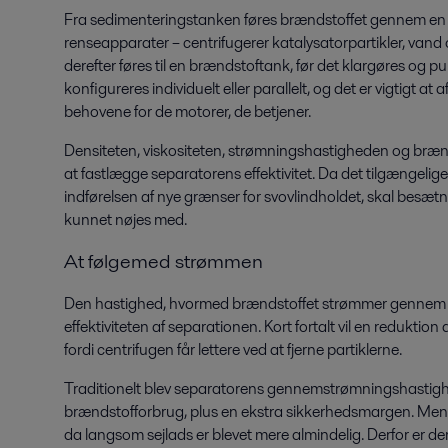
Fra sedimenteringstanken føres brændstoffet gennem en 
renseapparater – centrifugerer katalysatorpartikler, van
derefter føres til en brændstoftank, før det klargøres og 
konfigureres individuelt eller parallelt, og det er vigtigt 
behovene for de motorer, de betjener.
Densiteten, viskositeten, strømningshastigheden og brændst
at fastlægge separatorens effektivitet. Da det tilgængelige
indførelsen af nye grænser for svovlindholdet, skal besætn
kunnet nøjes med.
At følge
med strømmen
Den hastighed, hvormed brændstoffet strømmer gennem e
effektiviteten af separationen. Kort fortalt vil en reduktio
fordi centrifugen får lettere ved at fjerne partiklerne.
Traditionelt blev separatorens gennemstrømningshastigh
brændstofforbrug, plus en ekstra sikkerhedsmargen. Men s
da langsom sejlads er blevet mere almindelig. Derfor er de