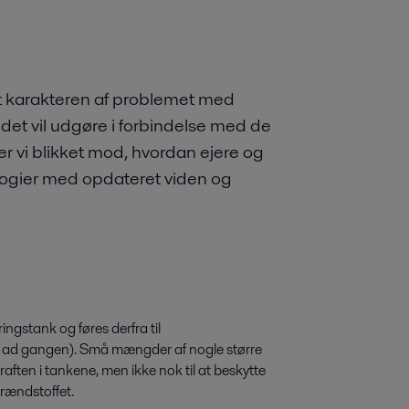
vet karakteren af problemet med
 det vil udgøre i forbindelse med de
er vi blikket mod, hvordan ejere og
logier med opdateret viden og
ngstank og føres derfra til
ft ad gangen). Små mængder af nogle større
aften i tankene, men ikke nok til at beskytte
rændstoffet.