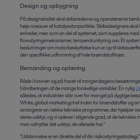
Design og opbygning
På designstadiet skal skibsrederne og operatørerne tænke 
høje niveauer af katalysatorpartikler. Skibsdesignere ska
enheder, men som en del af systemet, som suppleres med
flowstyringsmekanismer, temperaturstyring osv. Et system
beslutninger om motorbeskyttelse kun er op til skibsværfte
den specifikke udformning af hele brændstoflinjen.
Bemanding og oplæring
Både i havnen og på havet vil morgendagens besætninger
håndteringen af de mange forskellige variabler. En nylig
Ll
således, at industrien står over for mangel på dygtige b
White, global marketingchef inden for brændstoffer og sm
arrangerer en række tekniske programmer, der hjælper re
deres udstyr, og vi oplever i stigende grad, at de tekniske
man udnytter det udstyr, de allerede har."
"Uddannelse er en direkte del af din risikostyringsstrategi,