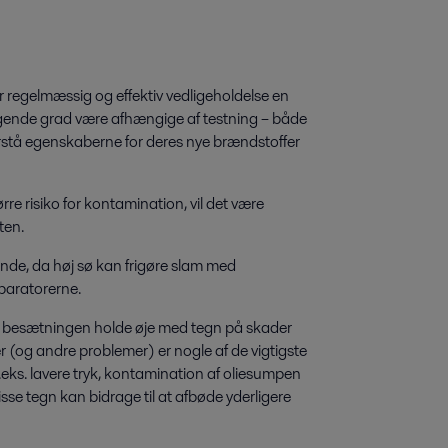
r regelmæssig og effektiv vedligeholdelse en
igende grad være afhængige af testning – både
forstå egenskaberne for deres nye brændstoffer
re risiko for kontamination, vil det være
ten.
nde, da høj sø kan frigøre slam med
paratorerne.
l besætningen holde øje med tegn på skader
er (og andre problemer) er nogle af de vigtigste
 f.eks. lavere tryk, kontamination af oliesumpen
isse tegn kan bidrage til at afbøde yderligere