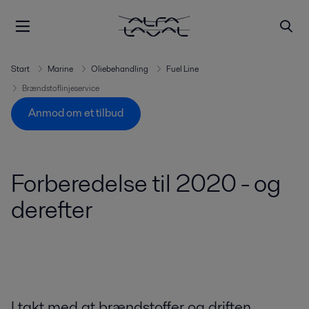
Start
Marine
Oliebehandling
Fuel Line
Brændstoflinjeservice
Anmod om et tilbud
Forberedelse til 2020 - og
derefter
I takt med at brændstoffer og driften