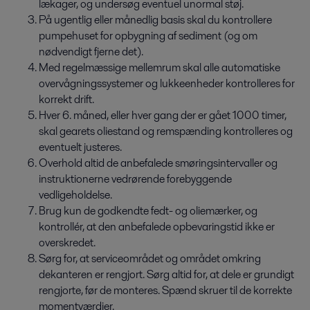
lækager, og undersøg eventuel unormal støj.
På ugentlig eller månedlig basis skal du kontrollere
pumpehuset for opbygning af sediment (og om
nødvendigt fjerne det).
Med regelmæssige mellemrum skal alle automatiske
overvågningssystemer og lukkeenheder kontrolleres for
korrekt drift.
Hver 6. måned, eller hver gang der er gået 1000 timer,
skal gearets oliestand og remspænding kontrolleres og
eventuelt justeres.
Overhold altid de anbefalede smøringsintervaller og
instruktionerne vedrørende forebyggende
vedligeholdelse.
Brug kun de godkendte fedt- og oliemærker, og
kontrollér, at den anbefalede opbevaringstid ikke er
overskredet.
Sørg for, at serviceområdet og området omkring
dekanteren er rengjort. Sørg altid for, at dele er grundigt
rengjorte, før de monteres. Spænd skruer til de korrekte
momentværdier.