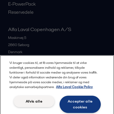
E-PowerPack
Reservedele
Alfa Laval Copenhagen A/S
Maskinvej 5
2860
Søborg
Denmark
+45 39 53 60 00
Vi bruger cookies til, at få vores hjemmeside til at virke
ordentligt, personalisere indhold og reklamer, tilbyde
funktioner i forhold til sociale medier og analysere vores traffik.
All offices and partners
Vi deler også information vedrørende din brug af vores
hjemmeside på vores sociale medier, i reklamer og med
analytiske samarbejdspartnere.
Alfa Laval Cookie Policy
Privacy policy
Cookies policy
Legal terms and conditions
Afvis alle
Accepter alle
Community guidelines
cookies
Følg