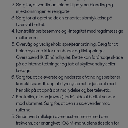
Sørg for, at ventilmanifolden til polymerblanding og
injektionsringen er rengjorte.
Sørg for at opretholde en ensartet slamtykkelse på
tværs af bæltet.
Kontrollér bæltesømme og -integritet med regelmæssige
mellemrum.
Overvåg og vedligehold sprøjteanordning. Sørg for at
holde dyserne fri for urenheder og tilstopninger.
Overspænd IKKE håndhjulet. Dette kan forårsage skade
på de interne tætninger og tab af skyllevandtryk eller
lækage.
Sørg for, at de øverste og nederste afvandingsbælter er
korrekt spændte, og at styresystemet er justeret med
henblik på at opnå optimal ydelse og bæltelevetid.
Kontrollér, at den jævne (flade) side af bæltet vender
mod slammet. Sørg for, at den ru side vender mod
rullerne.
Smør hvert rulleleje i overensstemmelse med den
frekvens, der er angivet i O&M-manualens tidsplan for