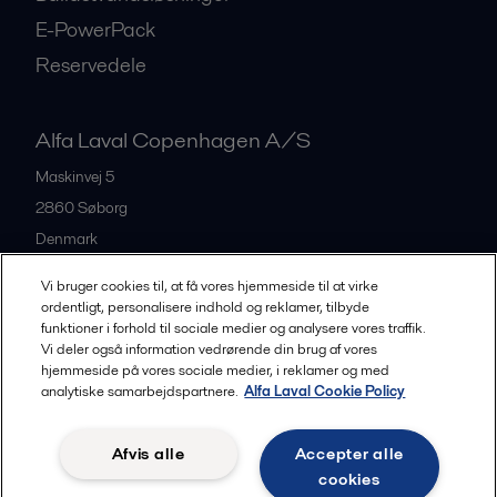
E-PowerPack
Reservedele
Alfa Laval Copenhagen A/S
Maskinvej 5
2860
Søborg
Denmark
+45 39 53 60 00
Vi bruger cookies til, at få vores hjemmeside til at virke
ordentligt, personalisere indhold og reklamer, tilbyde
funktioner i forhold til sociale medier og analysere vores traffik.
All offices and partners
Vi deler også information vedrørende din brug af vores
hjemmeside på vores sociale medier, i reklamer og med
analytiske samarbejdspartnere.
Alfa Laval Cookie Policy
Privacy policy
Cookies policy
Legal terms and conditions
Afvis alle
Accepter alle
Community guidelines
cookies