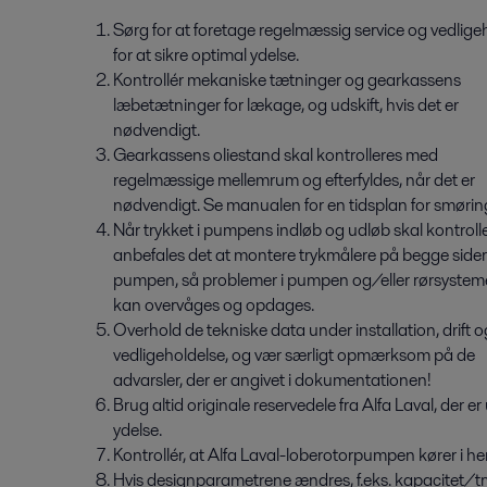
Sørg for at foretage regelmæssig service og vedlige
for at sikre optimal ydelse.
Kontrollér mekaniske tætninger og gearkassens
læbetætninger for lækage, og udskift, hvis det er
nødvendigt.
Gearkassens oliestand skal kontrolleres med
regelmæssige mellemrum og efterfyldes, når det er
nødvendigt. Se manualen for en tidsplan for smørin
Når trykket i pumpens indløb og udløb skal kontrolle
anbefales det at montere trykmålere på begge sider
pumpen, så problemer i pumpen og/eller rørsystem
kan overvåges og opdages.
Overhold de tekniske data under installation, drift o
vedligeholdelse, og vær særligt opmærksom på de
advarsler, der er angivet i dokumentationen!
Brug altid originale reservedele fra Alfa Laval, der e
ydelse.
Kontrollér, at Alfa Laval-loberotorpumpen kører i h
Hvis designparametrene ændres, f.eks. kapacitet/tr