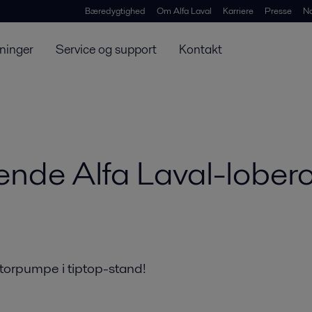
Bæredygtighed
Om Alfa Laval
Karriere
Presse
N
ninger
Service og support
Kontakt
rende Alfa Laval-lobe
rotorpumpe i tiptop-stand!