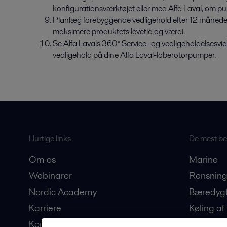
konfigurationsværktøjet eller med Alfa Laval, om pu
Planlæg forebyggende vedligehold efter 12 måneder 
maksimere produktets levetid og værdi.
Se Alfa Lavals 360° Service- og vedligeholdelsesvid
vedligehold på dine Alfa Laval-loberotorpumper.
Hurtige links
De mest bes
Om os
Marine
Webinarer
Rensning
Nordic Academy
Bæredygt
Karriere
Køling af
Kontakt os
Produkti