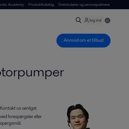
ordic Academy
Produktkatalog
Distributører og servicepartnere
log ind
Anmod om et tilbud
rotorpumper
Kontakt os venligst
ved forespørgsler eller
spørgsmål.