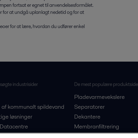
mpen fortsat er egnet til anvendelsesformålet.
for at undgå uplanlagt nedetid og for at
eoer for at lære, hvordan du udfører enkel
øgte industrisider
De mest populære produktside
Pladevarmevekslere
 af kommunalt spildevand
Separatorer
ige løsninger
Dekantere
 Datacentre
Membranfiltrering
on af plantebaserede
Ballastvandsløsninger