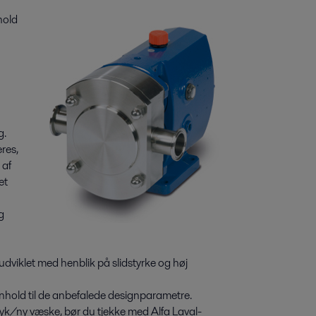
hold
g.
res,
 af
et
g
r udviklet med henblik på slidstyrke og høj
enhold til de anbefalede designparametre.
yk/ny væske, bør du tjekke med Alfa Laval-