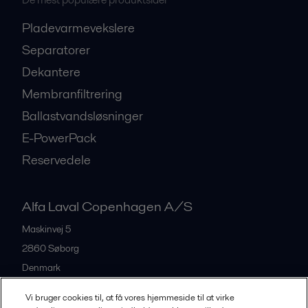
Pladevarmevekslere
Separatorer
Dekantere
Membranfiltrering
Ballastvandsløsninger
E-PowerPack
Reservedele
Alfa Laval Copenhagen A/S
Maskinvej 5
2860
Søborg
Denmark
+45 39 53 60 00
Vi bruger cookies til, at få vores hjemmeside til at virke