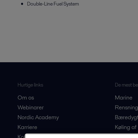
Double-Line Fuel System
Hurtige links
De mest bes
Om os
Marine
Webinarer
Rensning
Nordic Academy
Bæredygt
Karriere
Køling af
Kontakt os
Produkti