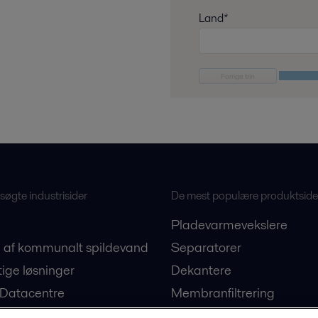
Land*
Forrige trin
øgte industrisider
De mest populære produktside
Pladevarmevekslere
 af kommunalt spildevand
Separatorer
ige løsninger
Dekantere
 Datacentre
Membranfiltrering
on af plantebaserede
Ballastvandsløsninger