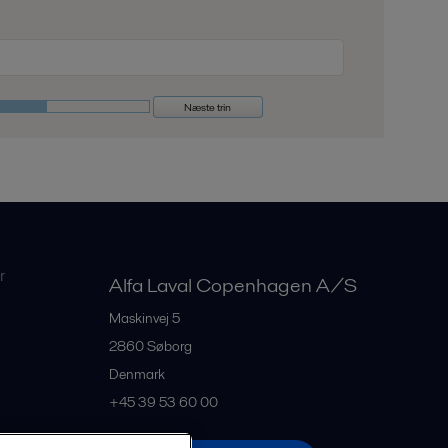
Næste trin
r
Alfa Laval Copenhagen A/S
Maskinvej 5
2860
Søborg
Denmark
+45 39 53 60 00