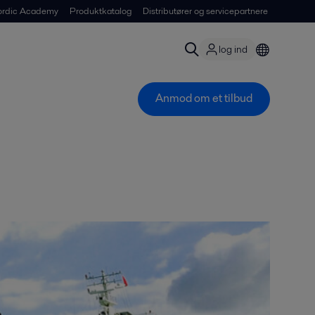
ordic Academy
Produktkatalog
Distributører og servicepartnere
log ind
Anmod om et tilbud