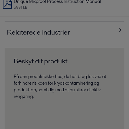
Unique Mixproof Process Instruction Manual
5931 kB
Relaterede industrier
Alle
Biotek og lægemiddelindustri
Beskyt dit produkt
Føde­, mejeri- og drikkevarer
HVAC
Få den produktsikkerhed, du har brug for, ved at
forhindre risikoen for krydskontaminering og
Hjemmet og personlig pleje
Køling
produkttab, samtidig med at du sikrer effektiv
rengøring.