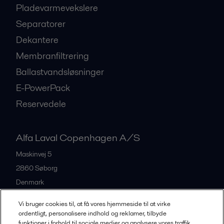
Pladevarmevekslere
Separatorer
Dekantere
Membranfiltrering
Ballastvandsløsninger
E-PowerPack
Reservedele
Alfa Laval Copenhagen A/S
Maskinvej 5
2860
Søborg
Denmark
+45 39 53 60 00
Vi bruger cookies til, at få vores hjemmeside til at virke
ordentligt, personalisere indhold og reklamer, tilbyde
funktioner i forhold til sociale medier og analysere vores traffik.