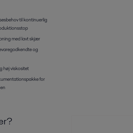
esbehov til kontinuerlig
roduktionsstop
pning med lavt skjær
ødevaregodkendte og
 høj viskositet
kumentationspakke for
den
er?