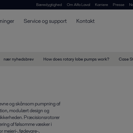
Bæredygtighed
Om Alfa Laval
Karriere
Presse
N
ninger
Service og support
Kontakt
nær nyhedsbrev
How does rotary lobe pumps work?
Case St
deevne og skånsom pumpning af
ktion, modulært design og
ssikkerheden. Præcisionsrotorer
tering af følsomme væsker i
r mejeri-, fødevare-,