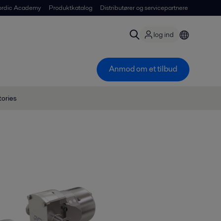
ordic Academy
Produktkatalog
Distributører og servicepartnere
log ind
Anmod om et tilbud
ories