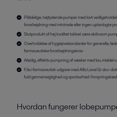
Pålidelige, højtydende pumper med lavt vedligeholdels
forarbejdning med minimale eller ingen uplanlagte p
Slutprodukt af høj kvalitet takket være skånsom pum
Overholdelse af hygiejnestandarder for generelle, f
farmaceutiske forarbejdningskrav
Alsidig, effektiv pumpning af væsker med lav, middel og
Fås i farmaceutisk udgave med Alfa Laval Q-doc-do
fuld gennemsigtighed og sporbarhed i forsyningskæ
Hvordan fungerer lobepump