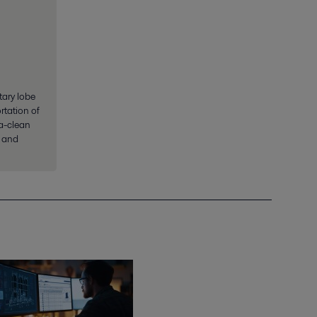
tary lobe
rtation of
ra-clean
y and