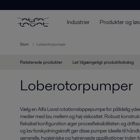
Industrier
Produkter og løs
Start
Loberotorpumper
Relaterede produkter
Let tilgængeligt produktkatalog
Loberotorpumper
Vælg en Alfa Laval rotationslappepumpe for pålidelig y
medier med lav, mellem og høj viskositet. Robust konstru
fleksibel konfiguration øger procesfleksibiliteten og drift
og lav forskydningskraft gør disse pumper ideelle til hånd
generelle, hygiejniske og højrensede applikationer inden fo