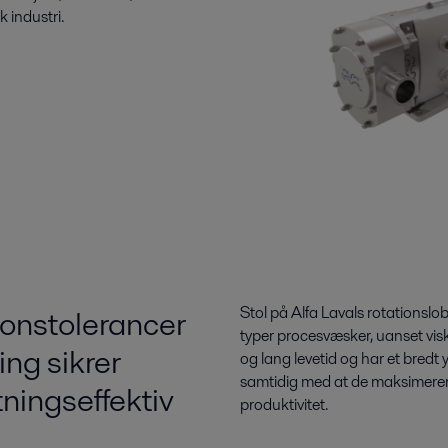
 industri.
ionstolerancer
Stol på Alfa Lavals rotationslob
typer procesvæsker, uanset visk
ng sikrer
og lang levetid og har et bred
samtidig med at de maksimerer
tningseffektiv
produktivitet.