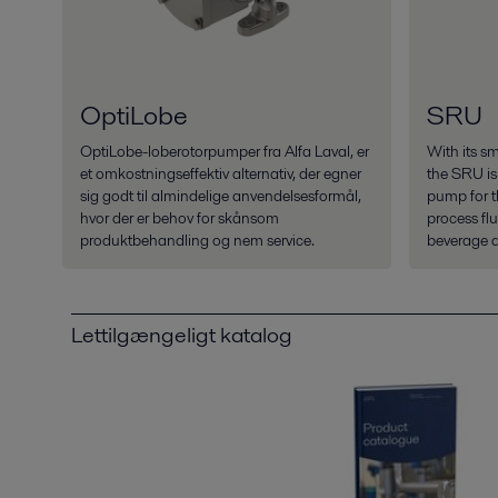
OptiLobe
SRU
OptiLobe-loberotorpumper fra Alfa Laval, er
With its s
et omkostningseffektiv alternativ, der egner
the SRU is 
sig godt til almindelige anvendelsesformål,
pump for t
hvor der er behov for skånsom
process flu
produktbehandling og nem service.
beverage 
Lettilgængeligt katalog