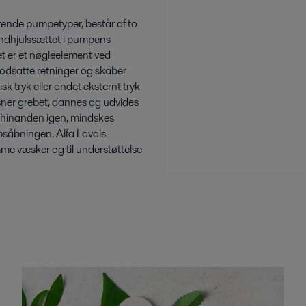
erende pumpetyper, består af to
Tandhjulssættet i pumpens
et er et nøgleelement ved
odsatte retninger og skaber
k tryk eller andet eksternt tryk
sner grebet, dannes og udvides
 i hinanden igen, mindskes
såbningen. Alfa Lavals
me væsker og til understøttelse