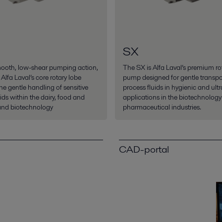
SX
mooth, low-shear pumping action,
The SX is Alfa Laval’s premium ro
Alfa Laval’s core rotary lobe
pump designed for gentle transpo
he gentle handling of sensitive
process fluids in hygienic and ult
ids within the dairy, food and
applications in the biotechnolog
and biotechnology
pharmaceutical industries.
CAD-portal