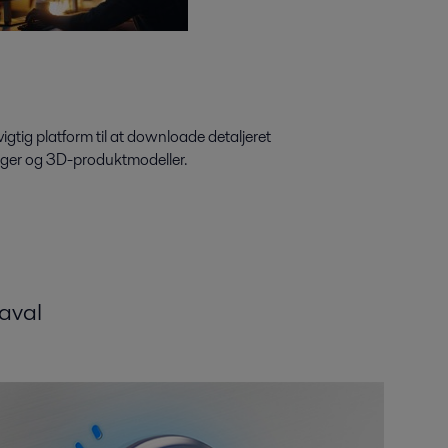
igtig platform til at downloade detaljeret
nger og 3D-produktmodeller.
Laval