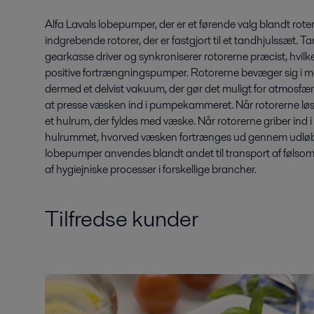
Alfa Lavals lobepumper, der er et førende valg blandt rot
indgrebende rotorer, der er fastgjort til et tandhjulssæt. 
gearkasse driver og synkroniserer rotorerne præcist, hvilk
positive fortrængningspumper. Rotorerne bevæger sig i m
dermed et delvist vakuum, der gør det muligt for atmosfæris
at presse væsken ind i pumpekammeret. Når rotorerne lø
et hulrum, der fyldes med væske. Når rotorerne griber ind
hulrummet, hvorved væsken fortrænges ud gennem udløb
lobepumper anvendes blandt andet til transport af følsom
af hygiejniske processer i forskellige brancher.
Tilfredse kunder