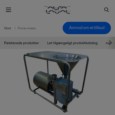
Anmod om et tilbud
Start
Pulver mixere
Relaterede produkter
Let tilgængeligt produktkatalog
nær 