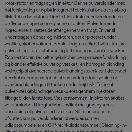
rotor-stator, en tragt og en injektor. Denne pulverblander med
høj forskydning er typisk integreret i et cirkulationskredsløb og
tilsluttet en batchtank. I første trin cirkulerer pulverblanderen
de flydende ingredienser gennem tanken. Pulverformede
ingredienser tilsættes derefter gennem en tragt. En ventil
under tragten åbnes, og injektoren, der er placeret under
ventilen, skaber vakuumforhold i tragten udløb, hvilket trækker
pulveret ind i rotor-statoren og forblander pulveret og væsken.
Rotor-statoren (enkeltringe) skaber den primære forskydning
og blander effektivt pulver og væske til en homogen blanding
ved hjælp af avancerede pulverblandingsteknikker. I det andet
trin skaber pumpens løbehjul den endelige forskydning og
overfører blandingen til tanken under højt tryk. En del af
pulver-væskeblandingen recirkuleres gennem injektoren
tilbage til den første fase. Væskestrømmen i injektoren skaber
vakuumforhold i tragtudløbet, hvilket muliggør dynamisk
opsugning af pulveret ind i væsken. Når blandingen er
afsluttet, kan pulverblanderen anvendes som en
udløbspumpe eller en CIP-recirkulationspumpe (Cleaning-in-
Place) til rengøring af tanken, når den bruges sammen med