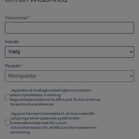
Virksomhed *
Industri
Produkt
*
Jeg ønsker at modtage marketingkommunikation
såsom nyhedsbreve, e-mails og
begivenhedsinvitationer fra Alfa Laval. Du kan til enhver
tid ændre dine præferencer.
Jeg giver hermed mit samtykke til, at mine indsendte
oplysninger bliver opbevaret og behandlet i
overensstemmelse med
Alfa Lavals
databeskyttelsespolitik
, så Alfa Laval kan besvare min
anmodning.