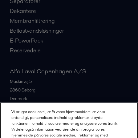
Separatorer
Dekantere
Membranfiltrering
Ballastvandsløsninger
E-PowerPack
Reservedele
Alfa Laval Copenhagen A/S
Maskinvej 5
2860
Søborg
Denmark
+45 39 53 60 00
Vi bruger cookies til, at få vores hjemmeside til at virke
ordentligt, personalisere indhold og reklamer, tilbyde
funktioner i forhold til sociale medier og analysere vores traffik.
All offices and partners
Vi deler også information vedrørende din brug af vores
hjemmeside på vores sociale medier, i reklamer og med